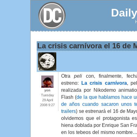
Dail
La crisis carnívora el 16 de
Otra
peli
con, finalmente, fec
estreno:
La crisis carnívora
, pe
realizada por Nikodemo animati
yon
Tuesday
Flash (
de la que hablamos hace u
29 April
de años cuando sacaron unos t
2008 9:27
trailers
) se estrenará el 16 de May
olvidemos que el protagonista e
hiena doblada por Enrique San Fr
en los tebeos del mismo nombre… 