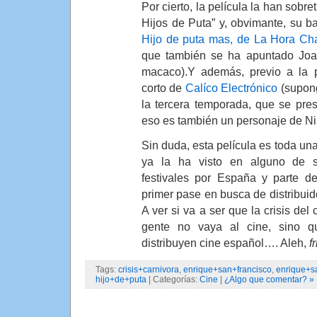
Por cierto, la película la han sobre
Hijos de Puta” y, obvimante, su 
Hijo de puta mas, de La Hora Ch
que también se ha apuntado Jo
macaco).Y además, previo a la p
corto de
Calíco Electrónico
(supong
la tercera temporada, que se pre
eso es también un personaje de N
Sin duda, esta película es toda un
ya la ha visto en alguno de s
festivales por España y parte de
primer pase en busca de distribui
A ver si va a ser que la crisis del
gente no vaya al cine, sino qu
distribuyen cine español…. Aleh,
fr
Tags:
crisis+carnivora
,
enrique+san+francisco
,
enrique+s
hijo+de+puta
| Categorías:
Cine
|
¿Algo que comentar? »