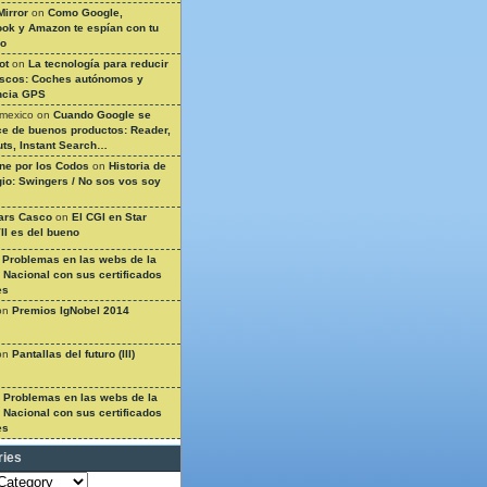
Mirror
on
Como Google,
ok y Amazon te espían con tu
so
ot
on
La tecnología para reducir
ascos: Coches autónomos y
ncia GPS
 mexico
on
Cuando Google se
e de buenos productos: Reader,
ts, Instant Search…
ine por los Codos
on
Historia de
gio: Swingers / No sos vos soy
ars Casco
on
El CGI en Star
II es del bueno
n
Problemas en las webs de la
a Nacional con sus certificados
es
on
Premios IgNobel 2014
on
Pantallas del futuro (III)
n
Problemas en las webs de la
a Nacional con sus certificados
es
ries