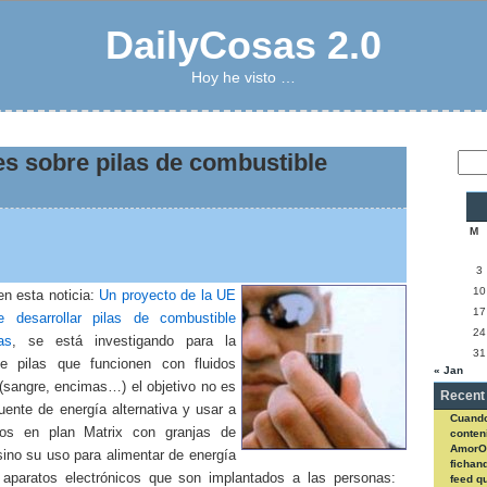
DailyCosas 2.0
Hoy he visto …
es sobre pilas de combustible
M
3
10
en esta noticia:
Un proyecto de la UE
17
 desarrollar pilas de combustible
24
as
, se está investigando para la
31
e pilas que funcionen con fluidos
« Jan
 (sangre, encimas…) el objetivo no es
Recent
uente de energía alternativa y usar a
Cuando
os en plan Matrix con granjas de
conteni
AmorO
ino su uso para alimentar de energía
fichan
 aparatos electrónicos que son implantados a las personas:
feed q