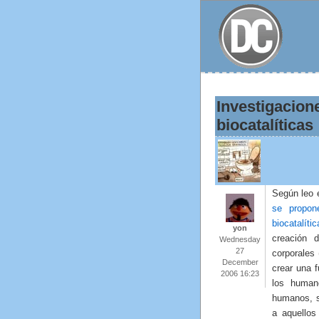
Investigacion
biocatalíticas
Según leo 
se propone
biocatalític
yon
creación d
Wednesday
27
corporales
December
crear una f
2006 16:23
los human
humanos, s
a aquellos