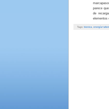
marcapaso
parece que 
de recarg
elementos 
Tags:
bionica
,
energía+alter