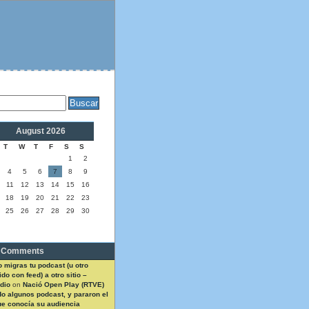
August 2026
T
W
T
F
S
S
1
2
4
5
6
7
8
9
11
12
13
14
15
16
18
19
20
21
22
23
25
26
27
28
29
30
 Comments
 migras tu podcast (u otro
do con feed) a otro sitio –
dio
on
Nació Open Play (RTVE)
do algunos podcast, y pararon el
ue conocía su audiencia