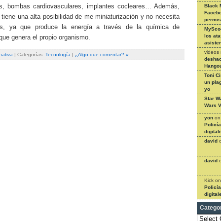
s, bombas cardiovasculares, implantes cocleares… Además,
Black 
Facebo
tiene una alta posibilidad de me miniaturización y no necesita
permi
as, ya que produce la energía a través de la química de
MySco
los at
que genera el propio organismo.
asiste
videos
nativa
| Categorías:
Tecnología
|
¿Algo que comentar? »
deshac
Hangou
Toni C
un pla
yo
Star W
Wars V
yon
o
Policí
digital
david
david
Kick
o
Policí
digital
Catego
Categories