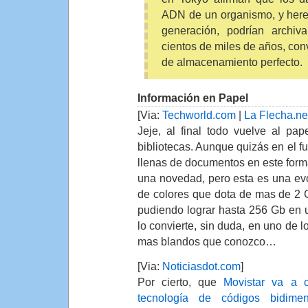
ADN de un organismo, y her
generación, podrían archiv
cientos de miles de años, con
de almacenamiento perfecto.
Información en Papel
[Via:
Techworld.com
|
La Flecha.ne
Jeje, al final todo vuelve al pap
bibliotecas. Aunque quizás en el f
llenas de documentos en este form
una novedad, pero esta es una evo
de colores que dota de mas de 2 
pudiendo lograr hasta 256 Gb en 
lo convierte, sin duda, en uno de
mas blandos que conozco…
[Via:
Noticiasdot.com
]
Por cierto, que
Movistar va a 
tecnología de códigos bidimen