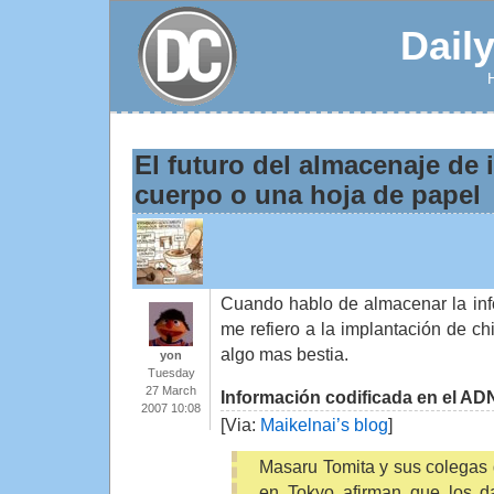
Dail
El futuro del almacenaje de 
cuerpo o una hoja de papel
Cuando hablo de almacenar la inf
me refiero a la implantación de c
algo mas bestia.
yon
Tuesday
27 March
Información codificada en el AD
2007 10:08
[Via:
Maikelnai’s blog
]
Masaru Tomita y sus colegas 
en Tokyo afirman que los da