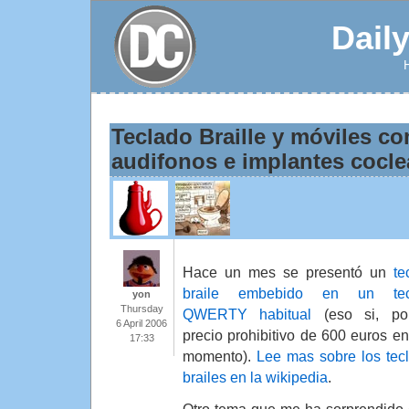
Dail
Teclado Braille y móviles c
audifonos e implantes cocle
Hace un mes se presentó un
te
braile embebido en un tec
yon
Thursday
QWERTY habitual
(eso si, po
6 April 2006
precio prohibitivo de 600 euros en
17:33
momento).
Lee mas sobre los tec
brailes en la wikipedia
.