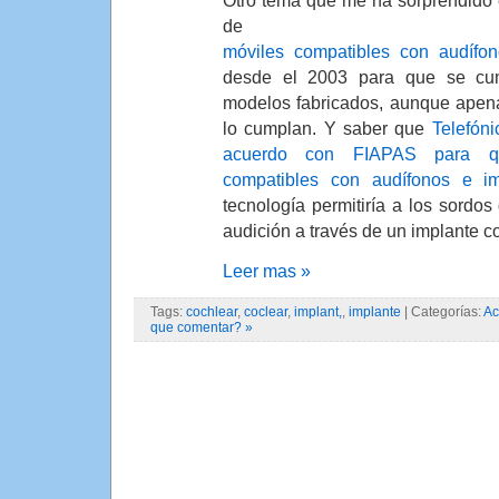
Otro tema que me ha sorprendido e
de
móviles compatibles con audífon
desde el 2003 para que se cu
modelos fabricados, aunque apena
lo cumplan. Y saber que
Telefón
acuerdo con FIAPAS para q
compatibles con audífonos e im
tecnología permitiría a los sordo
audición a través de un implante co
Leer mas »
Tags:
cochlear
,
coclear
,
implant,
,
implante
| Categorías:
Ac
que comentar? »