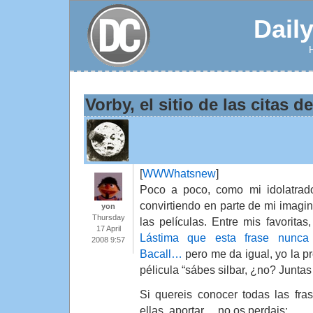
Dail
Vorby, el sitio de las citas d
[
WWWhatsnew
]
Poco a poco, como mi idolatrad
convirtiendo en parte de mi imagin
yon
Thursday
las películas. Entre mis favoritas,
17 April
Lástima que esta frase nunca
2008 9:57
Bacall…
pero me da igual, yo la p
pélicula “sábes silbar, ¿no? Juntas
Si quereis conocer todas las fras
ellas, aportar… no os perdais: