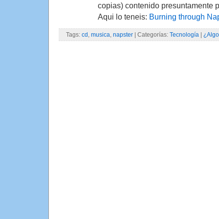
copias) contenido presuntamente pr
Aqui lo teneis:
Burning through Naps
Tags:
cd
,
musica
,
napster
| Categorías:
Tecnología
|
¿Algo