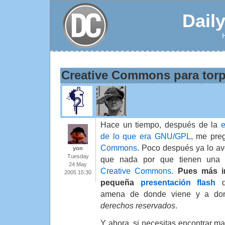
Dail
Creative Commons para tor
Hace un tiempo, después de la
e
de lo que era GNU/GPL
, me pre
Commons
. Poco después ya lo av
yon
Tuesday
que nada por que tienen una 
24 May
Creative Commons
.
Pues más i
2005 15:30
pequeña
presentación flash
q
amena de donde viene y a don
derechos reservados
.
Y ahora, si necesitas encontrar ma