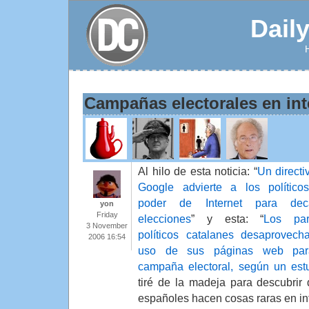
Dail
Campañas electorales en int
Al hilo de esta noticia: “
Un directi
Google advierte a los político
poder de Internet para deca
yon
Friday
elecciones
” y esta: “
Los par
3 November
políticos catalanes desaprovech
2006 16:54
uso de sus páginas web par
campaña electoral, según un est
tiré de la madeja para descubrir q
españoles hacen cosas raras en int