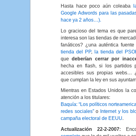
Hasta hace poco aún coleaba
l
Google Adwords para las pasadas
hace ya 2 años…).
Lo gracioso del tema es que par
interesa son las tiendas de mercad
fanáticos? ¿una auténtica fuente
tienda del PP
,
la tienda del PSO
que
deberían cerrar por inacce
hecha en flash, si los partidos 
accesibles sus propias webs…
que cumplan la ley en sus ayuntam
Mientras en Estados Unidos la cos
atención a los titulares:
Baquía: “Los políticos norteameric
redes sociales”
o
Internet y los b
campaña electoral de EEUU
.
Actualización 22-2-2007:
Enco
completo
que le da mil vueltas a e