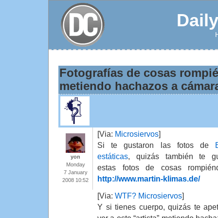
Dail
Fotografías de cosas rompi
metiendo hachazos a cámara
[Via:
Microsiervos
]
Si te gustaron las fotos de
estáticas
, quizás también te g
yon
Monday
estas fotos de cosas rompién
7 January
http://www.martin-klimas.de/
2008 10:52
[Via:
WTF? Microsiervos
]
Y si tienes cuerpo, quizás te ape