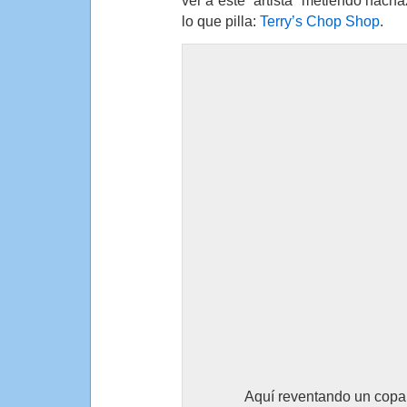
ver a este “artista” metiendo hach
lo que pilla:
Terry’s Chop Shop
.
Aquí reventando un cop