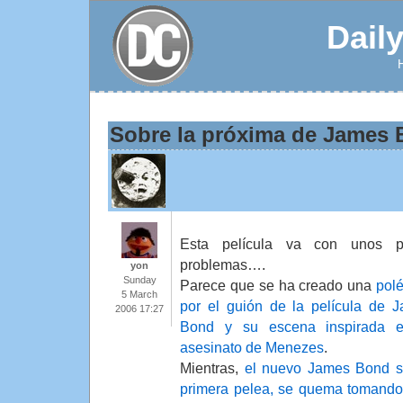
Dail
Sobre la próxima de James
Esta película va con unos p
problemas….
yon
Sunday
Parece que se ha creado una
pol
5 March
por el guión de la película de 
2006 17:27
Bond y su escena inspirada e
asesinato de Menezes
.
Mientras,
el nuevo James Bond s
primera pelea,
se quema tomando 