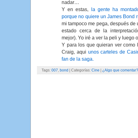
nadar…
Y en estas,
la gente ha montad
porque no quiere un James Bond
mi tampoco me pega, después de 
estado cerca de la interpretac
mejor). Yo iré a ver la peli y luego 
Y para los que quieran ver como l
Craig, aqui
unos carteles de Cas
fan de la saga.
Tags:
007
,
bond
| Categorías:
Cine
|
¿Algo que comentar?