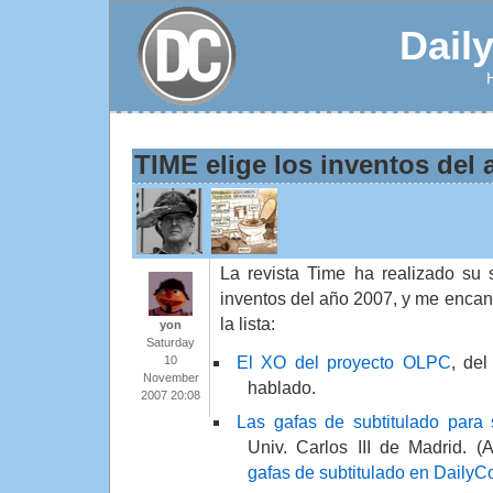
Dail
TIME elige los inventos del
La revista Time ha realizado su 
inventos del año 2007, y me encant
la lista:
yon
Saturday
El XO del proyecto OLPC
, del
10
November
hablado.
2007 20:08
Las gafas de subtitulado para 
Univ. Carlos III de Madrid. (A
gafas de subtitulado en DailyC