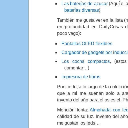
Las baterías de azucar
(Aquí el 
baterías diversas
)
También me gusta ver en la lista (
en profundidad en DailyCosas 
poco vago):
Pantallas OLED flexibles
Cargador de gadgets por inducc
Los cochs compactos
, (esto
comentar…)
Impresora de libros
Por cierto, a lo largo de la colecc
que a mi me suenan solo a anu
invento del año para ellos es el iP
Mención tonta:
Almohada con le
calidad de su luz. Invento del añ
me gustan los leds…