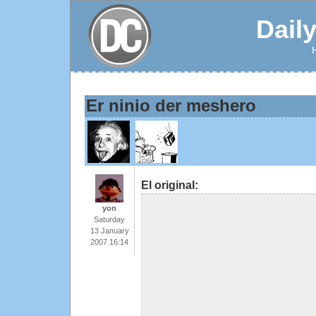
Dail
Er ninio der meshero
El original:
yon
Saturday
13 January
2007 16:14