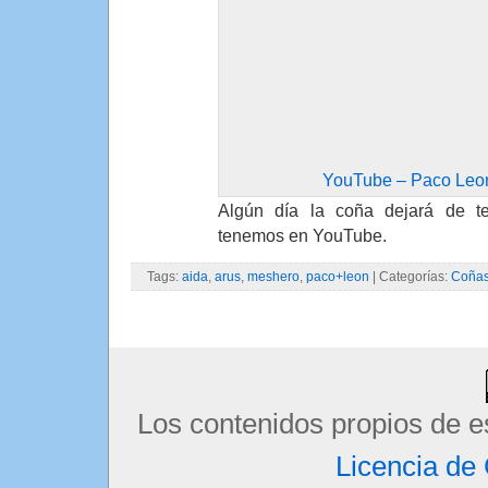
YouTube – Paco Leon
Algún día la coña dejará de ten
tenemos en YouTube.
Tags:
aida
,
arus
,
meshero
,
paco+leon
| Categorías:
Coña
Los contenidos propios de e
Licencia d