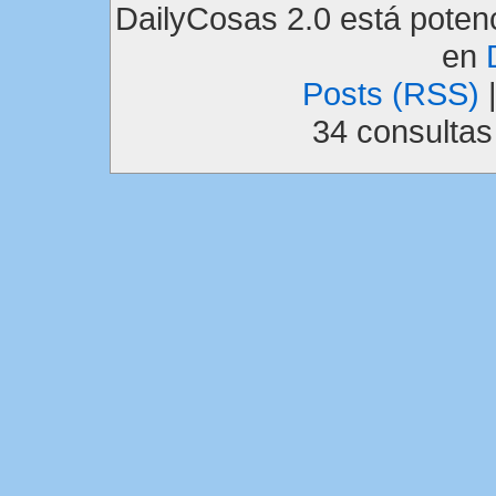
DailyCosas 2.0 está pote
en
Posts (RSS)
34 consulta