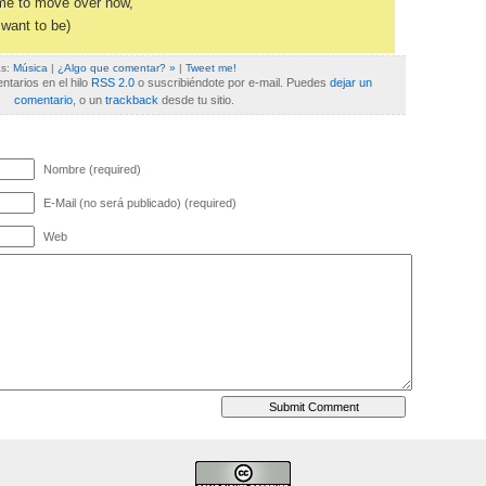
ime to move over now,
 want to be)
as:
Música
|
¿Algo que comentar? »
|
Tweet me!
tarios en el hilo
RSS 2.0
o suscribiéndote por e-mail. Puedes
dejar un
comentario
, o un
trackback
desde tu sitio.
Nombre (required)
E-Mail (no será publicado) (required)
Web