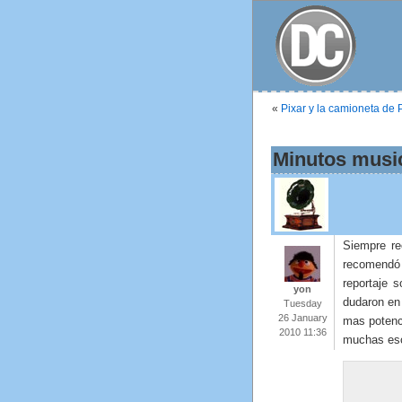
«
Pixar y la camioneta de 
Minutos music
Siempre r
recomendó 
reportaje 
yon
dudaron en 
Tuesday
26 January
mas potenc
2010 11:36
muchas esc