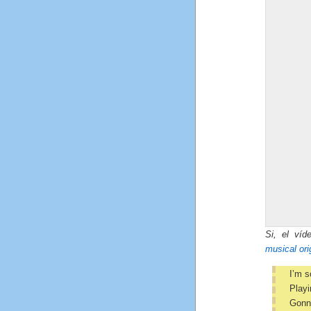
Si, el ví
musical ori
I’m s
Playi
Gonn