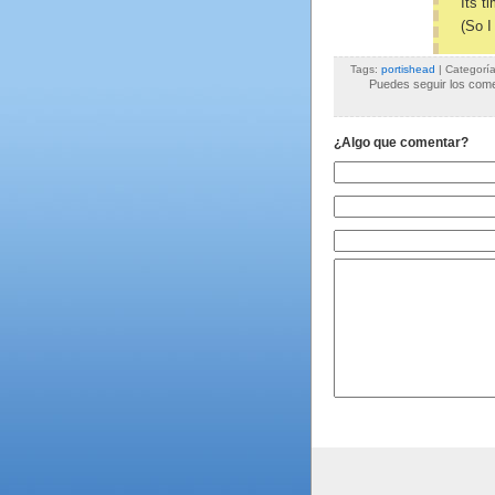
Its t
(So I
Tags:
portishead
| Categorí
Puedes seguir los comen
¿Algo que comentar?