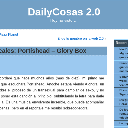
DailyCosas 2.0
Hoy he visto …
Pizza Planet
Elige tu nombre en la web 2.0
»
Recent
ales: Portishead – Glory Box
Nació
algun
que c
Cuand
guiños
mismo
Según
ecordaré que hace muchos años (mas de diez), mi primo me
woke 
que escuchara Portishead. Anoche estaba viendo Alondra, un
USA v
sobre el proceso de un transexual para cambiar de sexo, y no
El cur
Tiger
poner esta canción al principio, subtitulando la letra para darle
Stieg 
ia. Es una música envolvente increíble, que puede acompañar
Perce
enas, pero en el reportaje me resultó sobrecogedora.
De los
remas
televi
La im