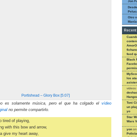
Jon F
Desde
Peluc
Otro v
Manía
Recent
Cuando
conteni
AmorO
fichan
feed q
Black 
Facebo
permi
MySco
los at
asiste
videos
deshac
Portishead – Glory Box [5:07]
Hangou
Toni C
deo es solamente música, pero el que ha colgado el
vídeo
un pla
ginal
no permite compartirlo.
yo
Star W
o tired of playing,
Wars V
ng with this bow and arrow,
yon
o
a give my heart away,
Policí