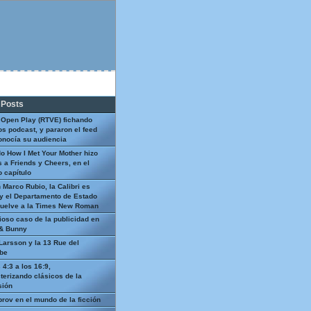
 Posts
 Open Play (RTVE) fichando
os podcast, y pararon el feed
onocía su audiencia
o How I Met Your Mother hizo
 a Friends y Cheers, en el
 capítulo
 Marco Rubio, la Calibri es
y el Departamento de Estado
uelve a la Times New Roman
ioso caso de la publicidad en
 & Bunny
Larsson y la 13 Rue del
be
 4:3 a los 16:9,
terizando clásicos de la
sión
prov en el mundo de la ficción