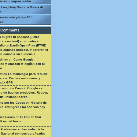
avreau, improvisador
 Long Way Round a Volata di
a
ersionado ¡de los 80!:
ca
 Comments
 migras tu podcast (u otro
do con feed) a otro sitio –
dio
on
Nació Open Play (RTVE)
do algunos podcast, y pararon el
ue conocía su audiencia
Mirror
on
Como Google,
ok y Amazon te espían con tu
so
ot
on
La tecnología para reducir
ascos: Coches autónomos y
ncia GPS
 mexico
on
Cuando Google se
e de buenos productos: Reader,
ts, Instant Search…
ine por los Codos
on
Historia de
gio: Swingers / No sos vos soy
ars Casco
on
El CGI en Star
II es del bueno
n
Problemas en las webs de la
a Nacional con sus certificados