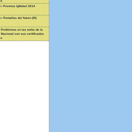
es
on
Premios IgNobel 2014
on
Pantallas del futuro (III)
n
Problemas en las webs de la
a Nacional con sus certificados
es