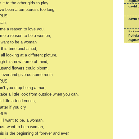
digital
 it to the other girls to play.
david
’ve been a tempteress too long,
RUS:
david
eah,
me a reason to love you,
Kick
o
 me a reason to be a women,
Policí
digital
t want to be a woman
this time unchained,
all looking at a different picture,
gh this new frame of mind,
usand flowers could bloom,
 over and give us some room
RUS
n’t you stop being a man,
take a little look from outside when you can,
 little a tenderness,
tter if you cry
RUS
all I want to be, a woman,
just want to be a woman,
his is the beginning of forever and ever,