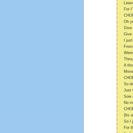
Leave
For I
CHO
Oh y
Give 
Give
I jus
From 
Were 
Throu
A tho
Move
CHO
So do
Just 
Sow a
No ma
CHO
{Its 
So I 
For t