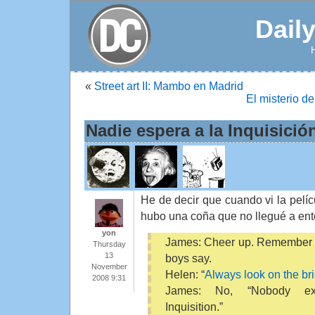
Dail
«
Street art II: Mambo en Madrid
El misterio d
Nadie espera a la Inquisici
He de decir que cuando vi la pelí
hubo una coña que no llegué a ent
yon
James: Cheer up. Remember 
Thursday
13
boys say.
November
Helen: “
Always look on the brig
2008 9:31
James: No, “Nobody ex
Inquisition.”