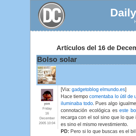
Dail
Artículos del 16 de Dece
Bolso solar
[Via:
gadgetoblog elmundo.es
]
Hace tiempo
comentaba lo útil de 
iluminaba todo
. Pues algo igualme
yon
Friday
connotación ecológica es
este bo
16
recarga con el sol sino que lo que 
December
2005 10:04
es sino el mismo revestimiento.
PD:
Pero si lo que buscas es el bil