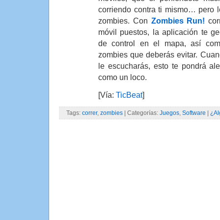
corriendo contra ti mismo… pero lo
zombies. Con
Zombies Run!
cor
móvil puestos, la aplicación te g
de control en el mapa, así com
zombies que deberás evitar. Cua
le escucharás, esto te pondrá ale
como un loco.
[Vía:
TicBeat
]
Tags:
correr
,
zombies
| Categorías:
Juegos
,
Software
|
¿Al