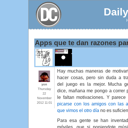
Dail
Apps que te dan razones par
Hay muchas maneras de motivar
hacer cosas, pero sin duda a tr
del juego es la mejor. Mucha g
yon
Thursday
dice, mañana me pongo a correr 
22
le faltan motivaciones. Y parece
November
2012 11:01
picarse con los amigos con las 
que vimos el otro día
no es suficien
Para esa gente se han inventado
móviles, que si poniendote músi