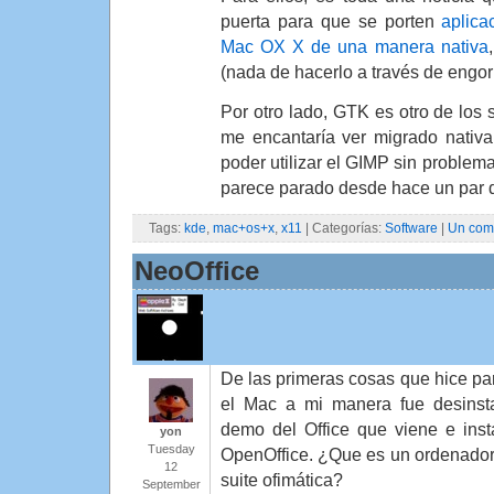
puerta para que se porten
aplica
Mac OX X de una manera nativa
(nada de hacerlo a través de engor
Por otro lado, GTK es otro de los
me encantaría ver migrado nativ
poder utilizar el GIMP sin problem
parece parado desde hace un par 
Tags:
kde
,
mac+os+x
,
x11
| Categorías:
Software
|
Un come
NeoOffice
De las primeras cosas que hice pa
el Mac a mi manera fue desinsta
demo del Office que viene e insta
yon
Tuesday
OpenOffice. ¿Que es un ordenador
12
suite ofimática?
September