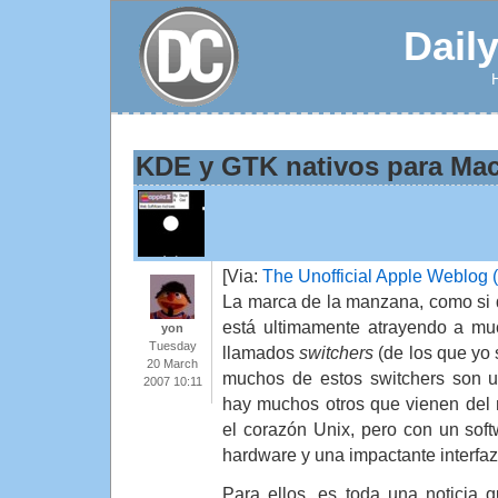
Dail
KDE y GTK nativos para Ma
[Via:
The Unofficial Apple Weblog
La marca de la manzana, como si de
está ultimamente atrayendo a mu
yon
Tuesday
llamados
switchers
(de los que yo
20 March
muchos de estos switchers son 
2007 10:11
hay muchos otros que vienen del 
el corazón Unix, pero con un sof
hardware y una impactante interfaz 
Para ellos, es toda una noticia 