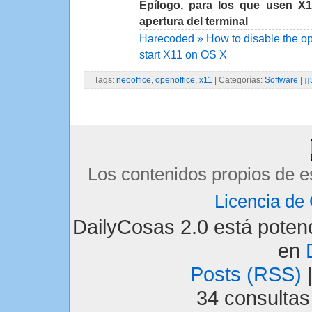
Epílogo, para los que usen X1
apertura del terminal
Harecoded » How to disable the o
start X11 on OS X
Tags:
neooffice
,
openoffice
,
x11
| Categorías:
Software
|
¡¡
Los contenidos propios de e
Licencia d
DailyCosas 2.0 está pote
en
Posts (RSS)
34 consulta