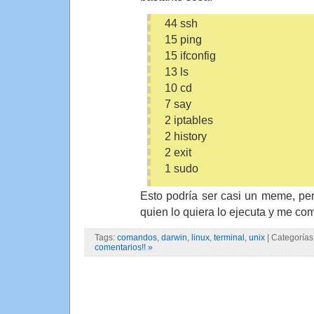
44 ssh
15 ping
15 ifconfig
13 ls
10 cd
7 say
2 iptables
2 history
2 exit
1 sudo
Esto podría ser casi un meme, pe
quien lo quiera lo ejecuta y me c
Tags:
comandos
,
darwin
,
linux
,
terminal
,
unix
| Categorías
comentarios!! »