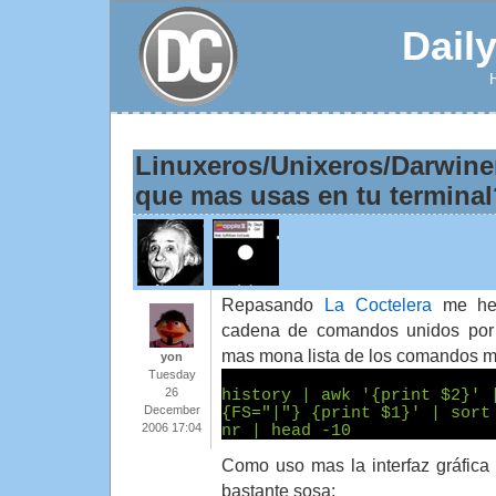
Dail
Linuxeros/Unixeros/Darwine
que mas usas en tu termina
Repasando
La Coctelera
me he 
cadena de comandos unidos por
mas mona lista de los comandos ma
yon
Tuesday
26
history | awk '{print $2}' 
December
{FS="|"} {print $1}' | sort
2006 17:04
nr | head -10
Como uso mas la interfaz gráfica 
bastante sosa: