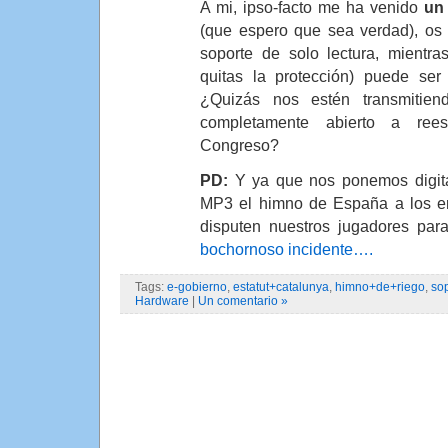
A mi, ipso-facto me ha venido
un
(que espero que sea verdad), os
soporte de solo lectura, mientra
quitas la protección) puede ser
¿Quizás nos estén transmiti
completamente abierto a rees
Congreso?
PD:
Y ya que nos ponemos digita
MP3 el himno de España a los en
disputen nuestros jugadores par
bochornoso incidente….
Tags:
e-gobierno
,
estatut+catalunya
,
himno+de+riego
,
sop
Hardware
|
Un comentario »