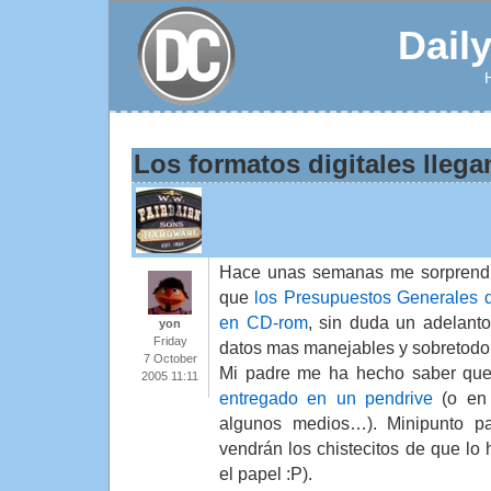
Dail
Los formatos digitales lleg
Hace unas semanas me sorprendió
que
los Presupuestos Generales de
en CD-rom
, sin duda un adelanto
yon
Friday
datos mas manejables y sobretodo
7 October
Mi padre me ha hecho saber qu
2005 11:11
entregado en un pendrive
(o e
algunos medios…). Minipunto pa
vendrán los chistecitos de que lo
el papel :P).