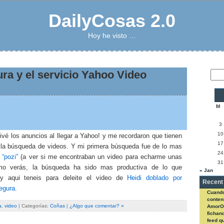
DailyCosas 2.0
Hoy he visto …
ra y el servicio Yahoo Video
M
3
10
vé los anuncios al llegar a Yahoo! y me recordaron que tienen
17
la búsqueda de videos. Y mi primera búsqueda fue de lo mas
24
:
“pozi”
(a ver si me encontraban un video para echarme unas
31
omo verás, la búsqueda ha sido mas productiva de lo que
« Jan
 y aqui teneis para deleite el video de
Heidi doblado por
Recent
egura
.
Cuando
conteni
a
,
video
| Categorías:
Coñas
|
¿Algo que comentar? »
AmorO
fichan
feed q