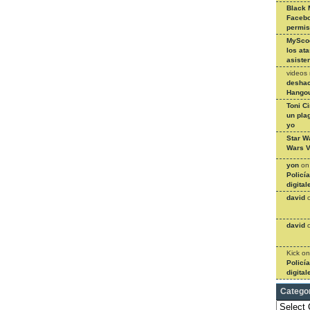
Black 
Facebo
permi
MySco
los at
asiste
videos
deshac
Hangou
Toni C
un pla
yo
Star W
Wars V
yon
o
Policí
digital
david
david
Kick
o
Policí
digital
Catego
Categories