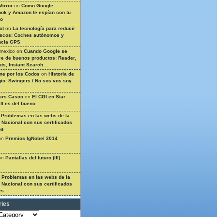
Mirror
on
Como Google,
ok y Amazon te espían con tu
so
ot
on
La tecnología para reducir
ascos: Coches autónomos y
ncia GPS
 mexico
on
Cuando Google se
e de buenos productos: Reader,
ts, Instant Search…
ine por los Codos
on
Historia de
gio: Swingers / No sos vos soy
ars Casco
on
El CGI en Star
II es del bueno
n
Problemas en las webs de la
a Nacional con sus certificados
es
on
Premios IgNobel 2014
on
Pantallas del futuro (III)
n
Problemas en las webs de la
a Nacional con sus certificados
es
ries