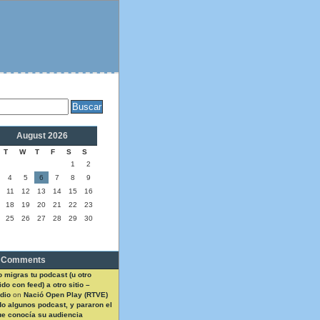
August 2026
T
W
T
F
S
S
1
2
4
5
6
7
8
9
11
12
13
14
15
16
18
19
20
21
22
23
25
26
27
28
29
30
 Comments
 migras tu podcast (u otro
do con feed) a otro sitio –
dio
on
Nació Open Play (RTVE)
do algunos podcast, y pararon el
ue conocía su audiencia