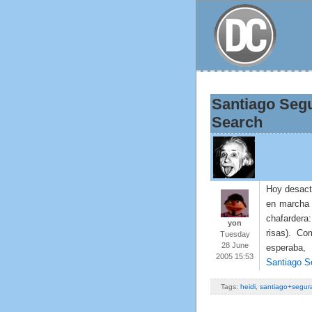
Santiago Segu
Search
Hoy desacti
en marcha 
chafardera
yon
risas). C
Tuesday
28 June
esperaba,
2005 15:53
Santiago S
Tags:
heidi
,
santiago+segur