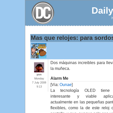
Dail
Mas que relojes: para sordos
Dos máquinas increibles para llev
la muñeca.
yon
Alarm Me
Monday
7 July 2008
[Via:
Ounae
]
9:13
La tecnología OLED tiene
interesante y viable aplica
actualmente en las pequeñas pant
flexibles, como la de este reloj