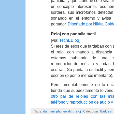
pantalla, y que, aunque solo sea u
un concepto interesante: recome
sordera, sus micrófonos detecta
sonando en el entorno y avisa 
portador.
Diseñado por Nikita Gold
Reloj con pantalla táctil
[via:
TechEBlog
]
Si eres de esos que fardaban con s
el reloj con mando a distancia
estamos hablando de una mi
reproductor de música y todas 
ocurran. Su pantalla es táctil y pe
escribir (o por lo menos intentarlo).
Pero lamentablemente no lo enc
tienda que supuestamente lo vend
otro par de relojes con las mi
teléfono y reproducción de audio y
Tags:
alarmme
,
phonewatch
,
reloj
| Categorías:
Gadgets
|