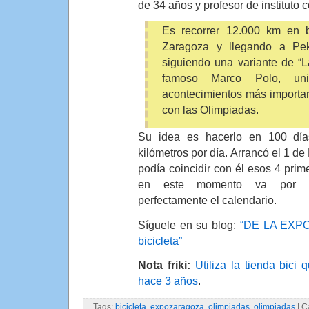
de 34 años y profesor de instituto c
Es recorrer 12.000 km en bi
Zaragoza y llegando a Pe
siguiendo una variante de “L
famoso Marco Polo, un
acontecimientos más importa
con las Olimpiadas.
Su idea es hacerlo en 100 dí
kilómetros por día. Arrancó el 1 de
podía coincidir con él esos 4 prim
en este momento va por T
perfectamente el calendario.
Síguele en su blog:
“DE LA EXPO
bicicleta”
Nota friki:
Utiliza la tienda bic
hace 3 años
.
Tags:
bicicleta
,
expozaragoza
,
olimpiadas
,
olimpiadas
| C