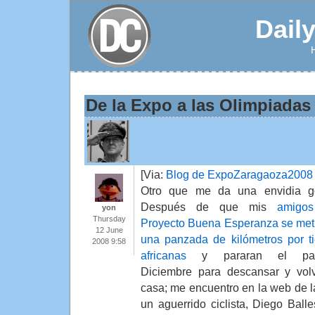
Dail
De la Expo a las Olimpiadas 
[Via:
Blog de ExpoZaragaoza2008
Otro que me da una envidia g
Después de que mis
amigos
yon
Thursday
Proyecto Buena Esperanza se met
12 June
una panzada de kilómetros por ti
2008 9:58
africanas
y pararan el pa
Diciembre para descansar y vol
casa; me encuentro en la web de 
un aguerrido ciclista, Diego Ball