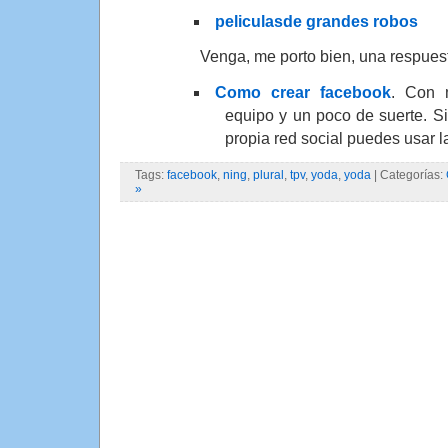
peliculasde grandes robos
Venga, me porto bien, una respues
Como crear facebook
. Con 
equipo y un poco de suerte. Si
propia red social puedes usar 
Tags:
facebook
,
ning
,
plural
,
tpv
,
yoda
,
yoda
| Categorías:
»