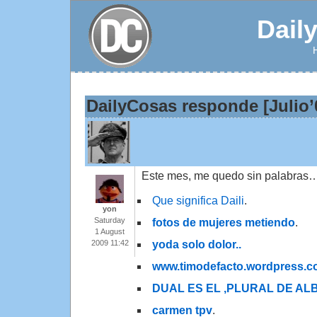
Dail
DailyCosas responde [Julio’0
Este mes, me quedo sin palabras
Que significa Daili
.
yon
Saturday
fotos de mujeres metiendo
.
1 August
yoda solo dolor..
2009 11:42
www.timodefacto.wordpress.
DUAL ES EL ,PLURAL DE AL
carmen tpv
.