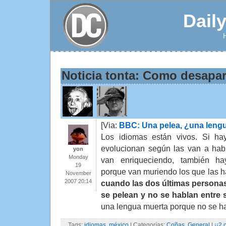
Dail
Noticia tonta: Como desapa
[Via:
BBC: Una pelea, ¿una len
Los idiomas están vivos. Si h
evolucionan según las van a hab
yon
Monday
van enriqueciendo, también h
19
porque van muriendo los que las 
November
2007 20:14
cuando las dos últimas persona
se pelean y no se hablan entre 
una lengua muerta porque no se h
Tags:
idiomas
,
méxico
| Categorías:
Coñas
,
General
|
¡¡2 