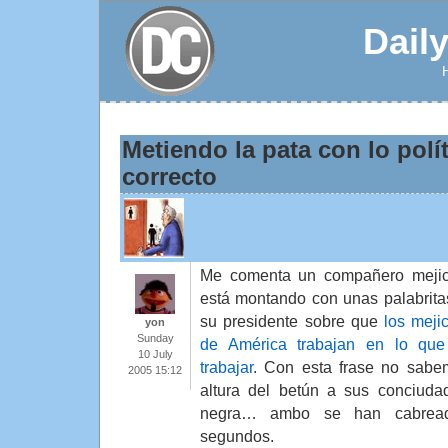
Dail
Metiendo la pata con lo polí
correcto
Me comenta un compañero mejic
está montando con unas palabrita
su presidente sobre que
los meji
yon
Sunday
de América trabajan en lo que
10 July
trabajar
. Con esta frase no sabe
2005 15:12
altura del betún a sus conciud
negra… ambo se han cabreado
segundos.