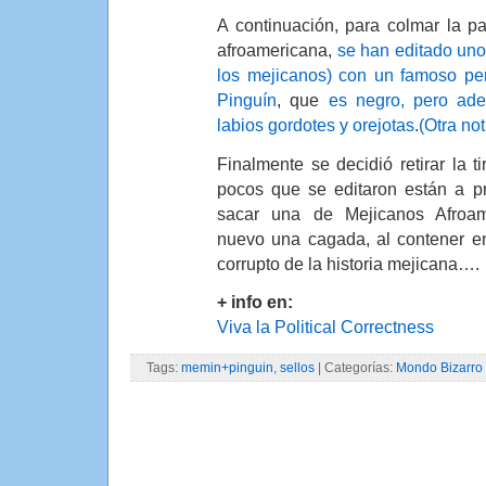
A continuación, para colmar la p
afroamericana,
se han editado uno
los mejicanos) con un famoso pe
Pinguín
, que
es negro, pero ade
labios gordotes y orejotas
.
(Otra not
Finalmente se decidió retirar la t
pocos que se editaron están a p
sacar una de Mejicanos Afroa
nuevo una cagada, al contener ent
corrupto de la historia mejicana….
+ info en:
Viva la Political Correctness
Tags:
memin+pinguin
,
sellos
| Categorías:
Mondo Bizarro