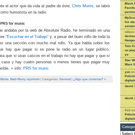
Black 
e el actor que da vida al padre de éste,
Chris Morris
, se labró
Facebo
como humorista en la radio.
permi
MySco
los at
 PRS for music
asiste
e andaba por la web de Absolute Radio, he terminado en una
videos
deshac
bre
“Escuchar en el Trabajo”
y, a pesar del buen rollo de toda la
Hangou
es una sección con mucho mal rollo. Ya que habla sobre los
Toni C
que hay que pagar si se pone la radio en un lugar público.
un pla
yo
ara que si usas cascos en el trabajo no hay que pagar y que si
Star W
n casa y hay cuatro personas o menos tienes que pagar muy
Wars V
íble. + info:
PRS for music
yon
o
Policí
Morris
,
Matt+Berry
,
reynholm
| Categorías:
General
|
¿Algo que comentar? »
digital
david
david
Kick
o
Policí
digital
Catego
Categories