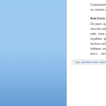
Curiosament
su carrera 
Bola Extra:
De paso qu
sección so
web, esta 
royalties 
Incluso acl
trabajas e
poco… incre
Tags:
absolute+radio
,
Chris+