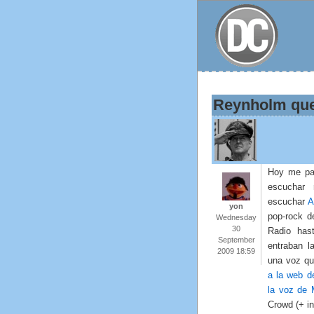
Reynholm que
Hoy me pa
escuchar 
escuchar
A
yon
pop-rock d
Wednesday
30
Radio has
September
entraban l
2009 18:59
una voz qu
a la web d
la voz de 
Crowd (+ i