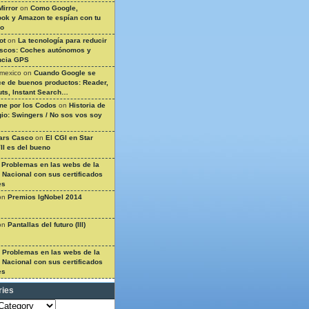
Mirror
on
Como Google,
ok y Amazon te espían con tu
so
ot
on
La tecnología para reducir
ascos: Coches autónomos y
ncia GPS
 mexico
on
Cuando Google se
e de buenos productos: Reader,
ts, Instant Search…
ine por los Codos
on
Historia de
gio: Swingers / No sos vos soy
ars Casco
on
El CGI en Star
II es del bueno
n
Problemas en las webs de la
a Nacional con sus certificados
es
on
Premios IgNobel 2014
on
Pantallas del futuro (III)
n
Problemas en las webs de la
a Nacional con sus certificados
es
ries