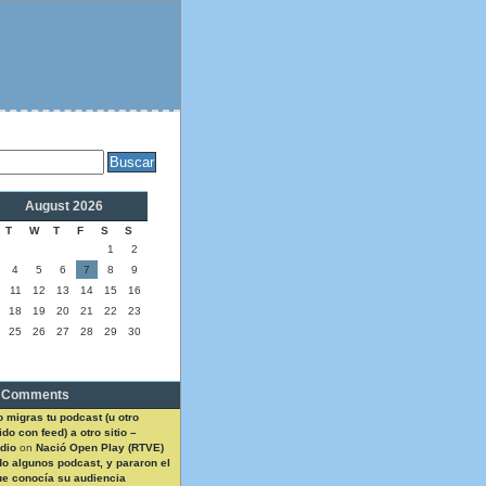
August 2026
T
W
T
F
S
S
1
2
4
5
6
7
8
9
11
12
13
14
15
16
18
19
20
21
22
23
25
26
27
28
29
30
 Comments
 migras tu podcast (u otro
do con feed) a otro sitio –
dio
on
Nació Open Play (RTVE)
do algunos podcast, y pararon el
ue conocía su audiencia