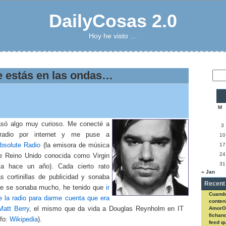
DailyCosas 2.0
Hoy he visto …
 estás en las ondas…
M
só algo muy curioso. Me conecté a
3
radio por internet y me puse a
10
bsolute Radio
(la emisora de música
17
24
e Reino Unido conocida como Virgin
31
ta hace un año). Cada cierto rato
« Jan
as cortinillas de publicidad y sonaba
Recent
e se sonaba mucho, he tenido que
ir
Cuando
e la radio para darme cuenta que era
conteni
Matt Berry
, el mismo que da vida a Douglas Reynholm en IT
AmorO
fichan
nfo:
Wikipedia
).
feed q