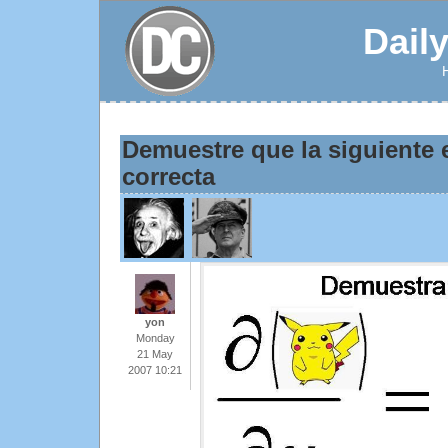
Dail
Demuestre que la siguiente 
correcta
yon
Monday
21 May
2007 10:21