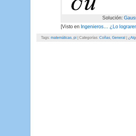
Solución:
Gaus
[Visto en
Ingenieros… ¿Lo lograr
Tags:
matemáticas
,
pi
| Categorías:
Coñas
,
General
|
¿Alg