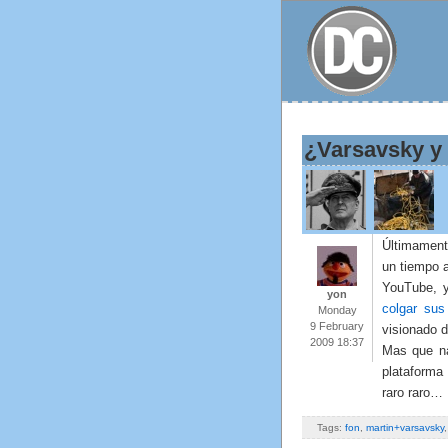
¿Varsavsky y 
Últimamen
un tiempo 
YouTube, y
yon
colgar sus
Monday
9 February
visionado d
2009 18:37
Mas que n
plataform
raro raro…
Tags:
fon
,
martin+varsavsky