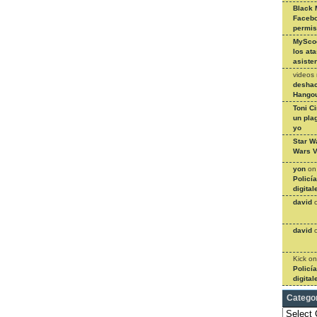
Black 
Facebo
permi
MySco
los at
asiste
videos
deshac
Hangou
Toni C
un pla
yo
Star W
Wars V
yon
o
Policí
digital
david
david
Kick
o
Policí
digital
Catego
Categories