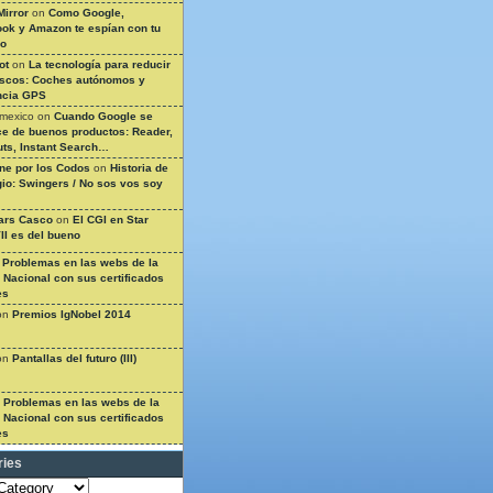
Mirror
on
Como Google,
ok y Amazon te espían con tu
so
ot
on
La tecnología para reducir
ascos: Coches autónomos y
ncia GPS
 mexico
on
Cuando Google se
e de buenos productos: Reader,
ts, Instant Search…
ine por los Codos
on
Historia de
gio: Swingers / No sos vos soy
ars Casco
on
El CGI en Star
II es del bueno
n
Problemas en las webs de la
a Nacional con sus certificados
es
on
Premios IgNobel 2014
on
Pantallas del futuro (III)
n
Problemas en las webs de la
a Nacional con sus certificados
es
ries