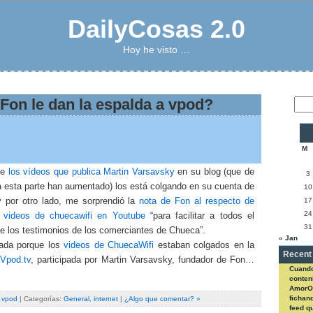
DailyCosas 2.0
Hoy he visto …
Fon le dan la espalda a vpod?
M
te
los vídeos que publica Martin Varsavsky
en su blog (que de
3
a esta parte han aumentado) los está colgando en su cuenta de
10
 por otro lado, me sorprendió la
nota de Fon al respecto de
17
24
 videos de chuecawifi en Youtube
“para facilitar a todos el
31
e los testimonios de los comerciantes de Chueca”.
« Jan
ada porque los
videos de ChuecaWifi
estaban colgados en la
Recent
a
Vpod.tv
, participada por Martin Varsavsky, fundador de Fon…
Cuando
conteni
AmorO
fichan
,
vpod
| Categorías:
General
,
internet
|
¿Algo que comentar? »
feed q