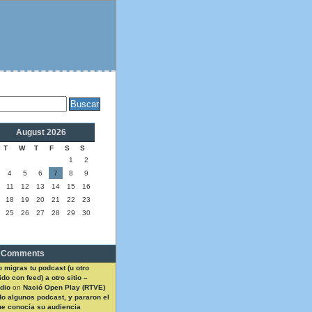
August 2026
T
W
T
F
S
S
1
2
4
5
6
7
8
9
11
12
13
14
15
16
18
19
20
21
22
23
25
26
27
28
29
30
 Comments
 migras tu podcast (u otro
do con feed) a otro sitio –
dio
on
Nació Open Play (RTVE)
do algunos podcast, y pararon el
ue conocía su audiencia