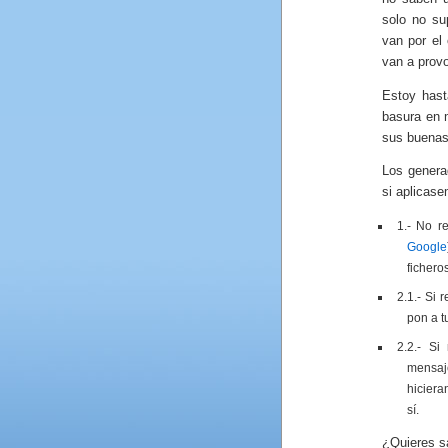
solo no su
van por el 
van a provo
Estoy hast
basura en 
sus buenas
Los genera
si aplicase
1.- No r
Google
fichero
2.1.- Si
pon a t
2.2.- Si
mensaj
hiciera
sí.
¿Quieres s