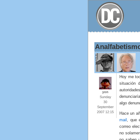
Analfabetismo
Hoy me toca
situación 
autoridad
yon
denunciarí
Sunday
30
algo denunc
September
2007 12:15
Hace un añ
mail
, que 
correo ele
no solamen
no saben u