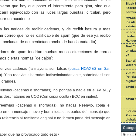
Black 
pieran que hay que poner el intermitente para girar, sino que
Facebo
carril equivocado con las luces largas puestas: circulan, pero
permi
MySco
car un accidente.
los at
asiste
a las narices de recibir cadenas, y de recibir basura y mas
videos
mi correo que no es calificable de spam (que de ese ya recibo
deshac
Hangou
 toneladas de desperdiciado ancho de banda cada día).
Toni C
un pla
dores de spam tendrían muchas menos direcciones de correo
yo
mos ciertas normas “de cajón”:
Star W
Wars V
eenvies cadenas (la mayoría son falsas (
busca HOAXES en San
yon
o
)). Y no reenvies shorradas indiscriminadamente, sobretodo si son
Policí
s grandes.
digital
david
 reenvias (cadenas o shorradas), no pongas a nadie en el PARA, y
us destinatarios en CCO (Con copia oculta / BCC en inglés).
david
 reenvias (cadenas o shorradas), no hagas Reenvio, copia el
Kick
o
e en un mensaje nuevo y borra todas las partes del mensaje que
Policí
n referencia al remitente original o no formen parte del mensaje en
digital
Catego
Categories
aber que ha provocado todo esto?