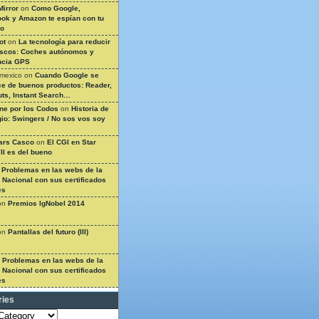
Mirror
on
Como Google,
ok y Amazon te espían con tu
so
ot
on
La tecnología para reducir
ascos: Coches autónomos y
ncia GPS
 mexico
on
Cuando Google se
e de buenos productos: Reader,
ts, Instant Search…
ine por los Codos
on
Historia de
gio: Swingers / No sos vos soy
ars Casco
on
El CGI en Star
II es del bueno
n
Problemas en las webs de la
a Nacional con sus certificados
es
on
Premios IgNobel 2014
on
Pantallas del futuro (III)
n
Problemas en las webs de la
a Nacional con sus certificados
es
ries