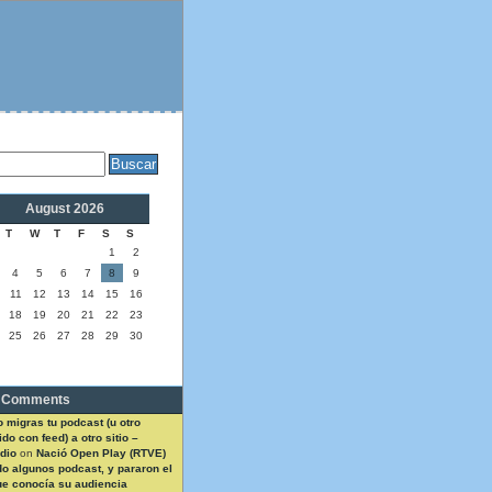
August 2026
T
W
T
F
S
S
1
2
4
5
6
7
8
9
11
12
13
14
15
16
18
19
20
21
22
23
25
26
27
28
29
30
 Comments
 migras tu podcast (u otro
do con feed) a otro sitio –
dio
on
Nació Open Play (RTVE)
do algunos podcast, y pararon el
ue conocía su audiencia