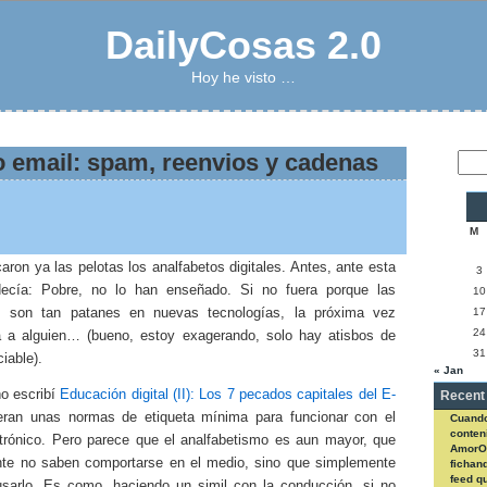
DailyCosas 2.0
Hoy he visto …
 email: spam, reenvios y cadenas
M
ron ya las pelotas los analfabetos digitales. Antes, ante esta
3
decía: Pobre, no lo han enseñado. Si no fuera porque las
10
es son tan patanes en nuevas tecnologías, la próxima vez
17
24
a a alguien… (bueno, estoy exagerando, solo hay atisbos de
31
iable).
« Jan
o escribí
Educación digital (II): Los 7 pecados capitales del E-
Recent
eran unas normas de etiqueta mínima para funcionar con el
Cuando
conteni
ctrónico. Pero parece que el analfabetismo es aun mayor, que
AmorO
te no saben comportarse en el medio, sino que simplemente
fichan
feed q
sarlo. Es como, haciendo un simil con la conducción, si no