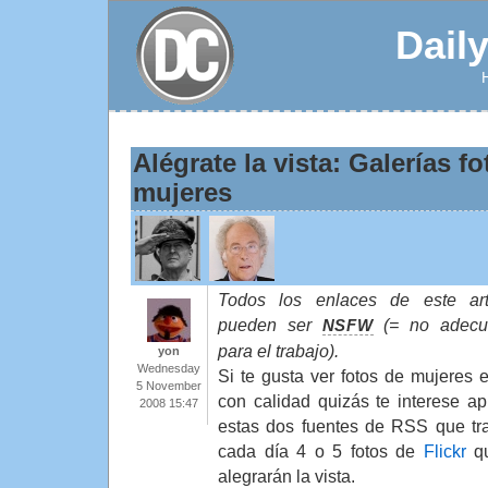
Dail
Alégrate la vista: Galerías f
mujeres
Todos los enlaces de este art
pueden ser
(= no adecu
NSFW
para el trabajo).
yon
Wednesday
Si te gusta ver fotos de mujeres 
5 November
con calidad quizás te interese ap
2008 15:47
estas dos fuentes de RSS que tr
cada día 4 o 5 fotos de
Flickr
qu
alegrarán la vista.