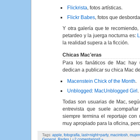
Flickrista
, fotos artísticas.
Flickr Babes
, fotos que desborda
Y otra galería que te recomiendo, 
petardeo y la juerga nocturna es:
L
la realidad supera a la ficción.
Chicas Mac’eras
Para los fanáticos de Mac hay 
dedican a publicar su chica Mac d
Macenstein Chick of the Month
.
Unblogged: MacUnblogged Girl
.
Todas son usuarias de Mac, segú
entrevista que suele acompañar 
siempre termina el reportaje con 
muy apropiado para la oficina, pero
Tags:
apple
,
fotografía
,
last+night+party
,
macintosh
,
mujer
General
,
Redes
|
¡¡2 comentarios!! »