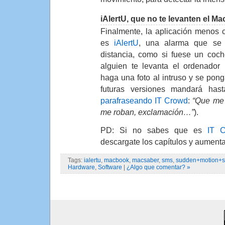
iAlertU, que no te levanten el Ma
Finalmente, la aplicación menos 
es
iAlertU
, una alarma que se
distancia, como si fuese un coc
alguien te levanta el ordenador (
haga una foto al intruso y se pon
futuras versiones mandará hast
parafraseando IT Crowd
:
“Que me 
me roban, exclamación…”
).
PD: Si no sabes que es
IT C
descargate los capítulos y aumenta 
Tags:
ialertu
,
macbook
,
macsaber
,
sms
,
sudden+motion+s
Hardware
,
Software
|
¿Algo que comentar? »