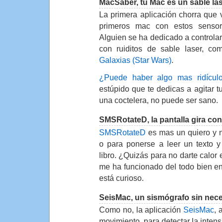
MacSaber, tu Mac es un sable la
La primera aplicación chorra que 
primeros mac con estos senso
Alguien se ha dedicado a controlar 
con ruiditos de sable laser, c
Galaxias (Star Wars)
.
¿Puede haber algo mas ridícul
estúpido que te dedicas a agitar t
una coctelera, no puede ser sano.
SMSRotateD, la pantalla gira con
SMSRotateD
es mas un quiero y 
o para ponerse a leer un texto y
libro. ¿Quizás para no darte calor 
me ha funcionado del todo bien en
está curioso.
SeisMac, un sismógrafo sin nece
Como no, la aplicación
SeisMac
, 
movimiento, para detectar la inten