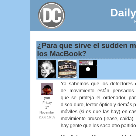
Dail
¿Para que sirve el sudden m
los MacBook?
Ya sabemos que los detectores 
de movimiento están pensados
que se proteja el ordenador, pa
yon
Friday
disco duro, lector óptico y demás p
17
móviles (si es que las hay) en ca
November
2006 16:39
movimiento brusco (lease, caída).
hay gente que les saca otro parti