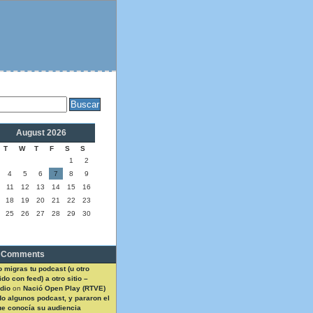
August 2026
T
W
T
F
S
S
1
2
4
5
6
7
8
9
11
12
13
14
15
16
18
19
20
21
22
23
25
26
27
28
29
30
 Comments
 migras tu podcast (u otro
do con feed) a otro sitio –
dio
on
Nació Open Play (RTVE)
do algunos podcast, y pararon el
ue conocía su audiencia