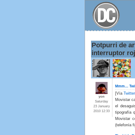
Potpurri de ar
interruptor ro
Mmm… Twist
[Vía
Twitte
yon
Movistar c
Saturday
el desagu
23 January
2010 12:33
tipografía
Movistar c
(telefonía f