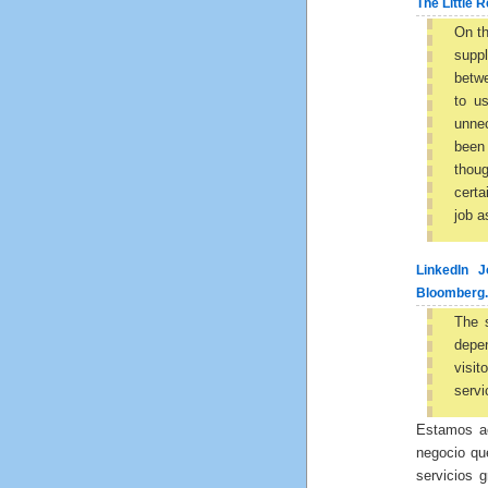
The Little 
On t
supp
betw
to us
unnec
been
thoug
certa
job a
LinkedIn 
Bloomberg
The s
depen
visi
servi
Estamos ac
negocio qu
servicios 