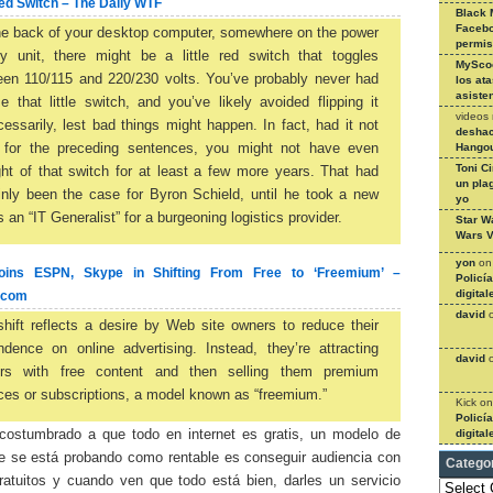
Red Switch – The Daily WTF
Black 
Facebo
he back of your desktop computer, somewhere on the power
permi
ly unit, there might be a little red switch that toggles
MySco
een 110/115 and 220/230 volts. You’ve probably never had
los at
asiste
e that little switch, and you’ve likely avoided flipping it
videos
essarily, lest bad things might happen. In fact, had it not
deshac
 for the preceding sentences, you might not have even
Hangou
Toni C
ht of that switch for at least a few more years. That had
un pla
inly been the case for Byron Schield, until he took a new
yo
s an “IT Generalist” for a burgeoning logistics provider.
Star W
Wars V
yon
o
Joins ESPN, Skype in Shifting From Free to ‘Freemium’ –
Policí
digital
.com
david
hift reflects a desire by Web site owners to reduce their
dence on online advertising. Instead, they’re attracting
david
tors with free content and then selling them premium
ces or subscriptions, a model known as “freemium.”
Kick
o
Policí
digital
ostumbrado a que todo en internet es gratis, un modelo de
e se está probando como rentable es conseguir audiencia con
Catego
gratuitos y cuando ven que todo está bien, darles un servicio
Categories