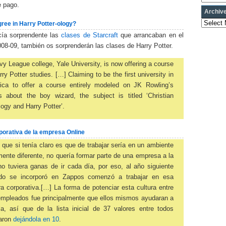
 pago.
Archiv
Archives
ree in Harry Potter-ology?
cía sorprendente las
clases de Starcraft
que arrancaban en el
08-09, también os sorprenderán las clases de Harry Potter.
vy League college, Yale University, is now offering a course
rry Potter studies. […] Claiming to be the first university in
ica to offer a course entirely modeled on JK Rowling’s
s about the boy wizard, the subject is titled ‘Christian
ogy and Harry Potter’.
porativa de la empresa Online
lo que si tenía claro es que de trabajar sería en un ambiente
mente diferente, no quería formar parte de una empresa a la
o tuviera ganas de ir cada día, por eso, al año siguiente
do se incorporó en Zappos comenzó a trabajar en esa
ra corporativa.[…] La forma de potenciar esta cultura entre
empleados fue principalmente que ellos mismos ayudaran a
la, así que de la lista inicial de 37 valores entre todos
aron
dejándola en 10
.