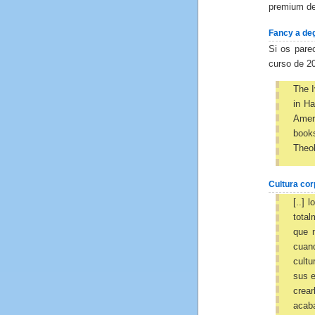
premium de
Fancy a deg
Si os pare
curso de 20
The I
in Ha
Amer
book
Theol
Cultura cor
[..] 
total
que n
cuan
cultu
sus 
crear
acab