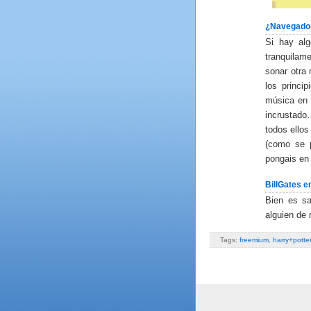
¿Navegador 
Si hay al
tranquilam
sonar otra
los princi
música en l
incrustado
todos ellos
(como se p
pongais e
BillGates e
Bien es sa
alguien de 
Tags:
freemium
,
harry+potter