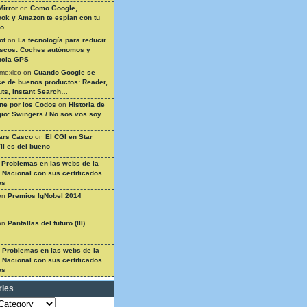
Mirror
on
Como Google,
ok y Amazon te espían con tu
so
ot
on
La tecnología para reducir
ascos: Coches autónomos y
ncia GPS
 mexico
on
Cuando Google se
e de buenos productos: Reader,
ts, Instant Search…
ine por los Codos
on
Historia de
gio: Swingers / No sos vos soy
ars Casco
on
El CGI en Star
II es del bueno
n
Problemas en las webs de la
a Nacional con sus certificados
es
on
Premios IgNobel 2014
on
Pantallas del futuro (III)
n
Problemas en las webs de la
a Nacional con sus certificados
es
ries