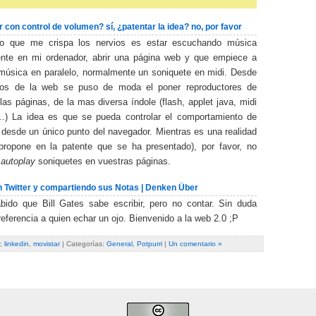
con control de volumen? sí, ¿patentar la idea? no, por favor
go que me crispa los nervios es estar escuchando música
ente en mi ordenador, abrir una página web y que empiece a
 música en paralelo, normalmente un soniquete en midi. Desde
pios de la web se puso de moda el poner reproductores de
as páginas, de la mas diversa índole (flash, applet java, midi
…) La idea es que se pueda controlar el comportamiento de
 desde un único punto del navegador. Mientras es una realidad
ropone en la patente que se ha presentado), por favor, no
n
autoplay
soniquetes en vuestras páginas.
n Twitter y compartiendo sus Notas | Denken Über
bido que Bill Gates sabe escribir, pero no contar. Sin duda
referencia a quien echar un ojo. Bienvenido a la web 2.0 ;P
,
linkedin
,
movistar
| Categorías:
General
,
Potpurri
|
Un comentario »