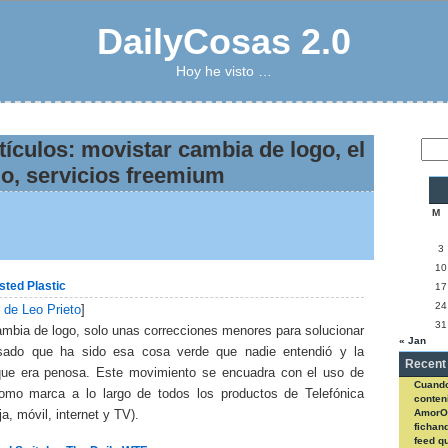
DailyCosas 2.0
Hoy he visto …
tículos: movistar cambia de logo, el
jo, servicios freemium
M
3
10
ed Plastic
17
24
r de Leo Prieto
]
31
ambia de logo, solo unas correcciones menores para solucionar
« Jan
isado que ha sido esa cosa verde que nadie entendió y la
Recent
 que era penosa. Este movimiento se encuadra con el uso de
Cuando
omo marca a lo largo de todos los productos de Telefónica
conteni
AmorO
ija, móvil, internet y TV).
fichan
feed q