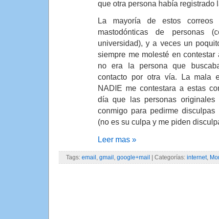
que otra persona había registrado
La mayoría de estos correos 
mastodónticas de personas (
universidad), y a veces un poqui
siempre me molesté en contestar 
no era la persona que buscab
contacto por otra vía. La mala 
NADIE me contestara a estas co
día que las personas originales
conmigo para pedirme disculpas 
(no es su culpa y me piden disculp
Leer mas »
Tags:
email
,
gmail
,
google+mail
| Categorías:
internet
,
Mon