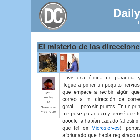
Dail
El misterio de las direccion
Tuve una época de paranoia 
llegué a poner un poquito nervios
que empecé a recibir algún que
yon
Friday
correo a mi dirección de corr
14
gmail… pero sin puntos. En un prin
November
2008 9:40
me puse paranoico y pensé que l
google la habían cagado (al estilo 
que leí en
Microsiervos
), pens
afortunado que había registrado 