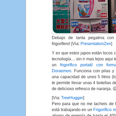
Debajo de tanta pegatina con c
frigorífero! [Via:
PresentationZen
]
Y es que estos japos están locos c
tecnología… sin ir mas lejos aqui t
un
frigorífico portatil con for
Doraemon
. Funciona con pilas y 
una capacidad de unos 5 litros (l
te permite llevar unas 4 botellas de
de delicioso refresco de naranja. 
[Via:
TreeHugger
]
Pero para que no me tacheis de f
está trabajando en un
Frigorífico 
ahorro de energía de hasta el 40