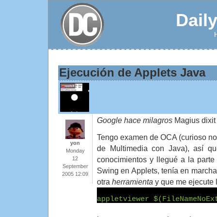
Dail
Ejecución de Applets Java
Google hace milagros
Magius dixit
Tengo examen de OCA (curioso no
yon
de Multimedia con Java), así q
Monday
conocimientos y llegué a la parte 
12
September
Swing en Applets, tenía en march
2005 12:09
otra
herramienta
y que me ejecute l
appletviewer $(FileNameNoEx