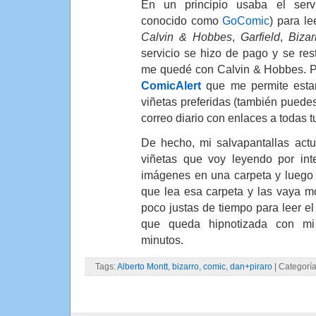
En un principio usaba el ser
conocido como
GoComic
) para le
Calvin & Hobbes
,
Garfield
,
Bizar
servicio se hizo de pago y se restr
me quedé con Calvin & Hobbes. P
ComicAlert
que me permite esta
viñetas preferidas (también pued
correo diario con enlaces a todas tu
De hecho, mi salvapantallas act
viñetas que voy leyendo por inte
imágenes en una carpeta y luego l
que lea esa carpeta y las vaya m
poco justas de tiempo para leer el
que queda hipnotizada con mi 
minutos.
Tags:
Alberto Montt
,
bizarro
,
comic
,
dan+piraro
| Categorí