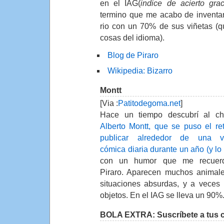
en el IAG(
indice de acierto gra
termino que me acabo de inventa
rio con un 70% de sus viñetas (q
cosas del idioma).
Blog de Piraro
Wikipedia: Bizarro
Montt
[Via :
Patitodegoma.net
]
Hace un tiempo descubrí al ch
Alberto Montt, que se puso el re
publicar alrededor de una vi
cómica diaria durante un año (y lo 
con un humor que me recuer
Piraro. Aparecen muchos animal
situaciones absurdas, y a veces
objetos. En el IAG se lleva un 90%
BOLA EXTRA: Suscríbete a tus 