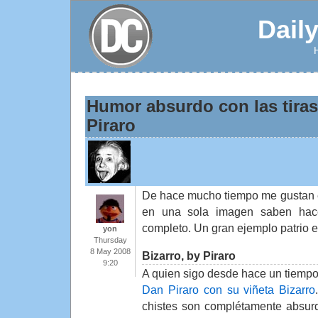
Dail
Humor absurdo con las tiras
Piraro
De hace mucho tiempo me gustan 
en una sola imagen saben hac
completo. Un gran ejemplo patrio 
yon
Thursday
8 May 2008
Bizarro, by Piraro
9:20
A quien sigo desde hace un tiempo
Dan Piraro con su viñeta Bizarro
chistes son complétamente absur