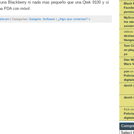
una Blackberry ni nada mas pequeño que una Qtek 9100 y si
Black 
Facebo
na PDA con móvil.
permi
MySco
ebcam
| Categorías:
Gadgets
,
Software
|
¿Algo que comentar? »
los at
asiste
videos
deshac
Hangou
Toni C
un pla
yo
Star W
Wars V
yon
o
Policí
digital
david
david
Kick
o
Policí
digital
Catego
Categories