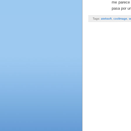
me parece 
pasa por u
Tags:
ateksoft
,
coolimage
,
w