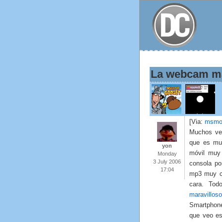
La webcam ma
[Via:
msmo
Muchos v
que es muy
yon
móvil muy
Monday
3 July 2006
consola po
17:04
mp3 muy c
cara. Tod
maravillo
Smartphone
que veo es