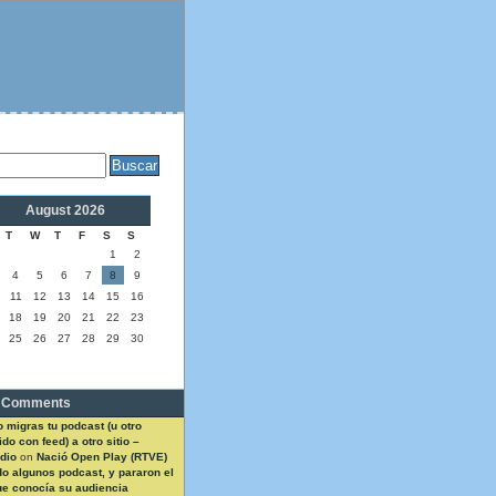
August 2026
T
W
T
F
S
S
1
2
4
5
6
7
8
9
11
12
13
14
15
16
18
19
20
21
22
23
25
26
27
28
29
30
 Comments
 migras tu podcast (u otro
do con feed) a otro sitio –
dio
on
Nació Open Play (RTVE)
do algunos podcast, y pararon el
ue conocía su audiencia