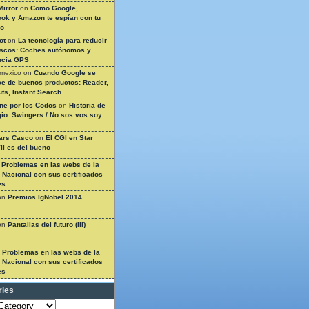
Mirror
on
Como Google,
ok y Amazon te espían con tu
so
ot
on
La tecnología para reducir
ascos: Coches autónomos y
ncia GPS
 mexico
on
Cuando Google se
e de buenos productos: Reader,
ts, Instant Search…
ine por los Codos
on
Historia de
gio: Swingers / No sos vos soy
ars Casco
on
El CGI en Star
II es del bueno
n
Problemas en las webs de la
a Nacional con sus certificados
es
on
Premios IgNobel 2014
on
Pantallas del futuro (III)
n
Problemas en las webs de la
a Nacional con sus certificados
es
ries