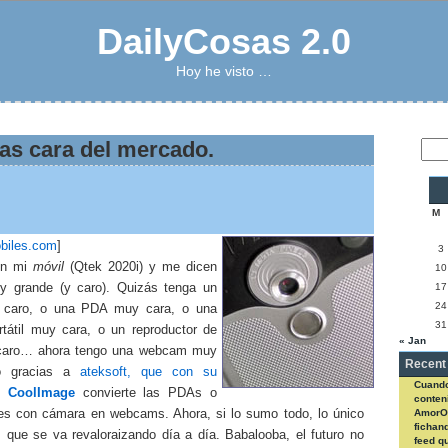
DailyCosas 2.0
Hoy he visto …
s cara del mercado.
M
biles.com
]
3
en mi
móvil
(Qtek 2020i) y me dicen
10
 grande (y caro). Quizás tenga un
17
24
 caro, o una PDA muy cara, o una
31
rtátil muy cara, o un reproductor de
« Jan
aro… ahora tengo una webcam muy
Recent
o gracias a
ateksoft, que con su
Cuando
so
CoolImage
convierte las PDAs o
conteni
s con cámara en webcams. Ahora, si lo sumo todo, lo único
AmorO
fichan
 que se va revaloraizando día a día. Babalooba, el futuro no
feed q