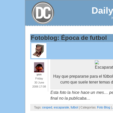
Dail
Fotoblog: Época de futbol
yon
Hay que prepararse para el fútbol
Friday
curro que suele tener temas d
30 June
2006 17:08
Esta foto la hice hace un mes… per
final no la publicaba…
Tags:
cesped
,
escaparate
,
futbol
| Categorías:
Foto Blog
|