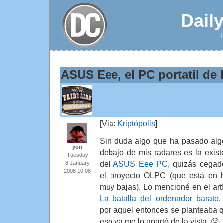
Dail
ASUS Eee, el PC portatil de 
[Via:
Kriptópolis
]
Sin duda algo que ha pasado alg
yon
debajo de mis radares es la exist
Tuesday
del
ASUS Eee PC
, quizás cegad
8 January
2008 10:08
el proyecto OLPC (que está en 
muy bajas). Lo mencioné en el artí
La batalla del ordenador barato
,
por aquel entonces se planteaba 
eso ya me lo apartó de la vista. 😛