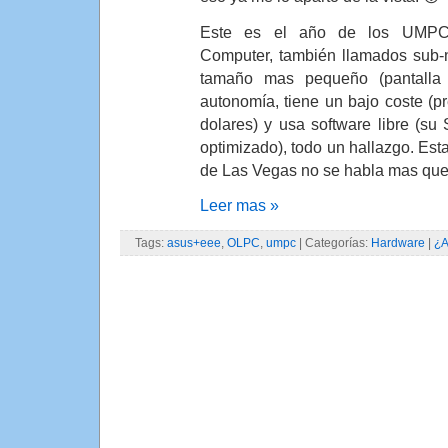
Este es el año de los UMPC (
Computer, también llamados sub-n
tamaño mas pequeño (pantalla
autonomía, tiene un bajo coste (
dolares) y usa software libre (s
optimizado), todo un hallazgo. E
de Las Vegas no se habla mas que 
Leer mas »
Tags:
asus+eee
,
OLPC
,
umpc
| Categorías:
Hardware
|
¿A