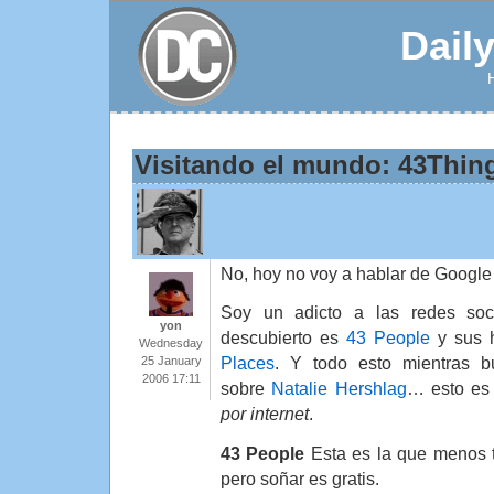
Dail
Visitando el mundo: 43Thin
No, hoy no voy a hablar de Google E
Soy un adicto a las redes soc
yon
descubierto es
43 People
y sus 
Wednesday
Places
. Y todo esto mientras b
25 January
2006 17:11
sobre
Natalie Hershlag
… esto es
por internet
.
43 People
Esta es la que menos ti
pero soñar es gratis.