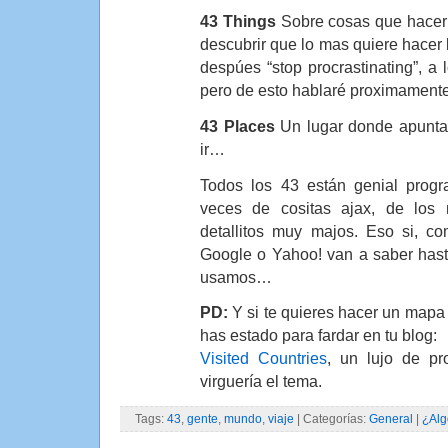
43 Things
Sobre cosas que hacer
descubrir que lo mas quiere hacer 
despúes “stop procrastinating”, 
pero de esto hablaré proximamente
43 Places
Un lugar donde apuntar
ir…
Todos los 43 están genial prog
veces de cositas ajax, de lo
detallitos muy majos. Eso si, c
Google o Yahoo! van a saber hasta
usamos…
PD:
Y si te quieres hacer un mapa 
has estado para fardar en tu blog:
Visited Countries
, un lujo de p
virguería el tema.
Tags:
43
,
gente
,
mundo
,
viaje
| Categorías:
General
|
¿Alg