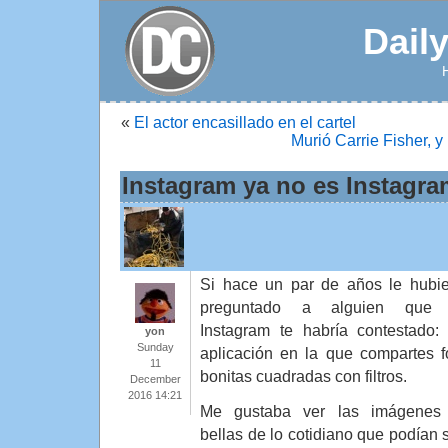
Dail
«
El actor encasillado en el cartel
Murió Carrie Fisher, y
Instagram ya no es Instagr
Si hace un par de años le hubi
preguntado a alguien que 
Instagram te habría contestado:
yon
Sunday
aplicación en la que compartes f
11
bonitas cuadradas con filtros.
December
2016 14:21
Me gustaba ver las imágenes
bellas de lo cotidiano que podían sa