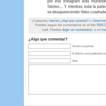
por eso Instagram está muriend
Stories… Y mientras, toda la parte 
va desapareciendo: fotos cuadradas 
| Categorías:
internet
|
¿Algo que comentar? »
|
Tweet me!
Puedes seguir los comentarios en el hilo
RSS 2
mail. Puedes
dejar un comentario
, o un
tr
¿Algo que comentar?
Nombre (required)
E-Mail (no será publicado) (r
Web