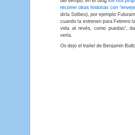
del tiempo, en el blog
io9 nos pro
recorrer otras historias con “envej
diría Solbes), por ejemplo Futura
cuando la estrenen para Febrero l
vida al revés, como puedas”, da
verla.
Os dejo el trailer de Benjamin Butt