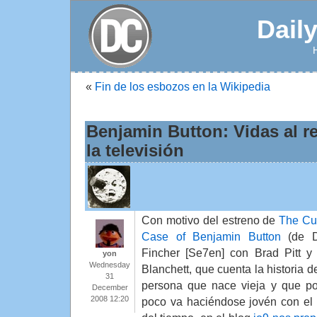
Dail
«
Fin de los esbozos en la Wikipedia
Benjamin Button: Vidas al re
la televisión
Con motivo del estreno de
The Cu
Case of Benjamin Button
(de D
Fincher [Se7en] con Brad Pitt y
yon
Wednesday
Blanchett, que cuenta la historia d
31
persona que nace vieja y que p
December
2008 12:20
poco va haciéndose jovén con el