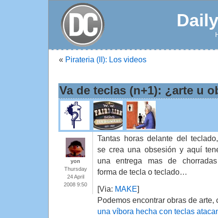
Dail
«
Pirateria (II): Los videos
Va de teclas (n+1): ¿arte u 
Tantas horas delante del teclado
se crea una obsesión y aquí te
una entrega mas de chorradas
yon
Thursday
forma de tecla o teclado…
24 April
2008 9:50
[Via:
MAKE
]
Podemos encontrar obras de arte,
una víbora hecha con teclas ataca