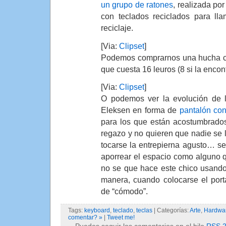
un grupo de ratones
, realizada po
con teclados reciclados para lla
reciclaje.
[Via:
Clipset
]
Podemos comprarnos una hucha co
que cuesta 16 leuros (8 si la encont
[Via:
Clipset
]
O podemos ver la evolución de l
Eleksen en forma de
pantalón con
para los que están acostumbrados
regazo y no quieren que nadie se l
tocarse la entrepierna agusto… s
aporrear el espacio como alguno
no se que hace este chico usando
manera, cuando colocarse el porta
de “cómodo”.
Tags:
keyboard
,
teclado
,
teclas
| Categorías:
Arte
,
Hardwa
comentar? »
|
Tweet me!
Puedes seguir los comentarios en el hilo
RSS 2