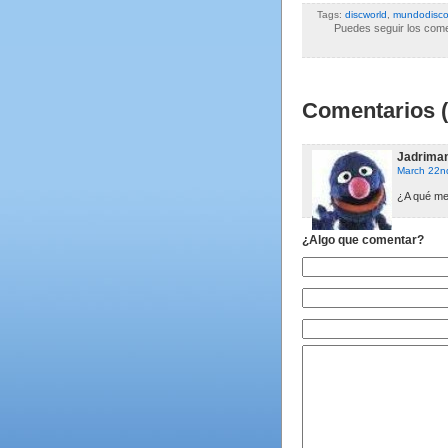
Tags:
discworld
,
mundodisc
Puedes seguir los comen
Comentarios (
Jadrima
March 22n
¿A qué me
¿Algo que comentar?