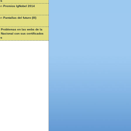
es
on
Premios IgNobel 2014
on
Pantallas del futuro (III)
n
Problemas en las webs de la
a Nacional con sus certificados
es