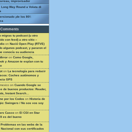
avreau, improvisador
 Long Way Round a Volata di
a
ersionado ¡de los 80!:
ca
 Comments
 migras tu podcast (u otro
do con feed) a otro sitio –
dio
on
Nació Open Play (RTVE)
do algunos podcast, y pararon el
ue conocía su audiencia
Mirror
on
Como Google,
ok y Amazon te espían con tu
so
ot
on
La tecnología para reducir
ascos: Coches autónomos y
ncia GPS
 mexico
on
Cuando Google se
e de buenos productos: Reader,
ts, Instant Search…
ine por los Codos
on
Historia de
gio: Swingers / No sos vos soy
ars Casco
on
El CGI en Star
II es del bueno
n
Problemas en las webs de la
a Nacional con sus certificados