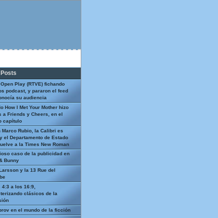
 Posts
 Open Play (RTVE) fichando
os podcast, y pararon el feed
onocía su audiencia
o How I Met Your Mother hizo
 a Friends y Cheers, en el
 capítulo
 Marco Rubio, la Calibri es
y el Departamento de Estado
uelve a la Times New Roman
ioso caso de la publicidad en
 & Bunny
Larsson y la 13 Rue del
be
 4:3 a los 16:9,
terizando clásicos de la
sión
prov en el mundo de la ficción