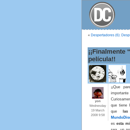
«
Despertadores (6): Desp
¡¡Finalmente 
película!!
¡¡Que par
important
Curiosame
yon
que tiene 
Wednesday
19 March
que
la
2008 9:58
MundoDis
es
esta m
sea, un p