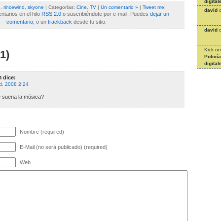
digital
o
,
rincewind
,
skyone
| Categorías:
Cine
,
TV
|
Un comentario »
|
Tweet me!
david
tarios en el hilo
RSS 2.0
o suscribiéndote por e-mail. Puedes
dejar un
comentario
, o un
trackback
desde tu sitio.
david
Kick
o
1)
Policí
digital
n
dice:
d, 2008 2:24
 suena la música?
Nombre (required)
E-Mail (no será publicado) (required)
Web