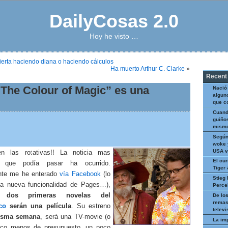
DailyCosas 2.0
Hoy he visto …
ierta haciendo diana o haciendo cálculos
Ha muerto Arthur C. Clarke
»
Recent
“The Colour of Magic” es una
Nació
algun
que c
Cuand
guiños
mismo
Según
woke 
USA v
en las rotativas!! La noticia mas
El cur
e que podía pasar ha ocurrido.
Tiger
nte me he enterado
vía Facebook
(lo
Stieg 
la nueva funcionalidad de Pages…),
Perce
s dos primeras novelas del
De los
remas
co
serán una película
. Su estreno
televi
isma semana
, será una TV-movie (o
La im
oco menos de presupuesto, un poco