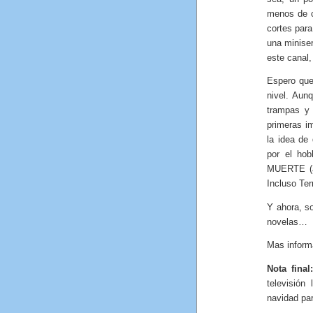
menos de c
cortes par
una miniser
este canal,
Espero que
nivel. Aunq
trampas y
primeras i
la idea de
por el hob
MUERTE (a
Incluso Te
Y ahora, s
novelas…
Mas inform
Nota final:
televisión
navidad pa