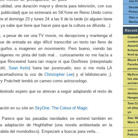
Jon F
alidad, una duración mayor y directa para televisión, con sus
Desde
Peluc
a publicidad) que se estrenará en SKYone en Reino Unido como
Otro v
ie el domingo 23 y lunes 24 a las 6 de la tarde (si alguien tiene
Manía
 ya sabe que tiene que hacer para que la cultura se difunda…)
Recent
, a pesar de ser una TV movie, no decepcione y mantenga el
Cuando
conteni
ue de entrada es algo dificil transcribir un texto tan lleno de
AmorO
 guiños a
imagenes en movimiento
. Pero bueno, viendo las
fichan
feed q
mágenes no pinta del todo mal… curiosamente no me hacía a
Black 
 que Rincewind fuera tan mayor ni que Dosflores (interpretado
Facebo
bitt,
Sean Astin
) fuera tan jovenzuelo; eso si me mola LA
permi
certadísima la voz de
Christopher Lee
) y el bibliotecario ;).
MySco
los at
rry Pratchett tendrá un cameo como astrozoologo.
asiste
videos
obretodo espero que se atrevan a seguir adaptando el resto de
deshac
Hangou
Toni C
un pla
ación en su site en
SkyOne: The Colour of Magic
yo
Star W
Parece que las pasadas navidades se estrenó también en
Wars V
 la adaptación de Hoghfather (una novela ambientada en la
yon
o
ralela del mundodisco). Empezaré a buscar para verla…
Policí