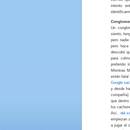
intento e
identificar
Conglomer
Un conglo
siento, ten
pero nadie
pero hace
descubrí q
para colm
preferido: 
Mientras 
están fatal
Google sac
y desde ha
compañía) 
que dentro
los cachon
Así,
del.
empiezan a
a jugar el