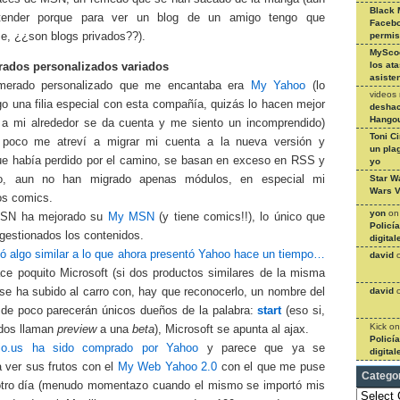
Black 
ntender porque para ver un blog de un amigo tengo que
Facebo
me, ¿¿son blogs privados??).
permi
MySco
los at
ados personalizados variados
asiste
merado personalizado que me encantaba era
My Yahoo
(lo
videos
go una filia especial con esta compañía, quizás lo hacen mejor
deshac
Hangou
 a mi alrededor se da cuenta y me siento un incomprendido)
Toni C
 poco me atreví a migrar mi cuenta a la nueva versión y
un pla
ue había perdido por el camino, se basan en exceso en RSS y
yo
Star W
o, aun no han migrado apenas módulos, en especial mi
Wars V
los comics.
yon
o
MSN ha mejorado su
My MSN
(y tiene comics!!), lo único que
Policí
 gestionados los contenidos.
digital
ó algo similar a lo que ahora presentó Yahoo hace un tiempo…
david
ce poquito Microsoft (si dos productos similares de la misma
se ha subido al carro con, hay que reconocerlo, un nombre del
david
 de poco parecerán únicos dueños de la palabra:
start
(eso si,
Kick
o
dos llaman
preview
a una
beta
), Microsoft se apunta al ajax.
Policí
icio.us ha sido comprado por Yahoo
y parece que ya se
digital
 ver sus frutos con el
My Web Yahoo 2.0
con el que me puse
Catego
 otro día (menudo momentazo cuando el mismo se importó mis
Categories