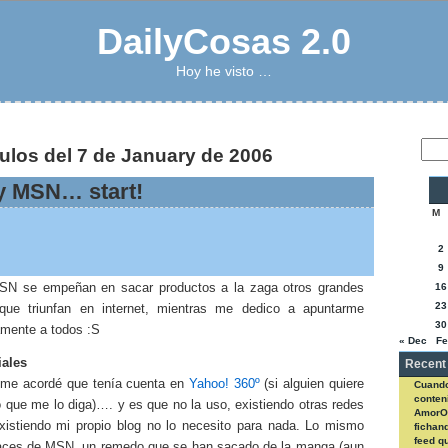
DailyCosas 2.0
Hoy he visto …
culos del 7 de January de 2006
y MSN… start!
M
2
9
SN se empeñan en sacar productos a la zaga otros grandes
16
23
que triunfan en internet, mientras me dedico a apuntarme
30
mente a todos :S
« Dec
Fe
iales
Recent
a me acordé que tenía cuenta en
Yahoo! 360º
(si alguien quiere
Cuando
conteni
o que me lo diga)…. y es que no la uso, existiendo otras redes
AmorO
existiendo mi propio blog no lo necesito para nada. Lo mismo
fichan
feed q
aces de MSN, un remedo que se han sacado de la manga (aun