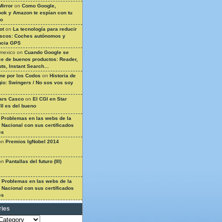
Mirror
on
Como Google,
ok y Amazon te espían con tu
so
ot
on
La tecnología para reducir
ascos: Coches autónomos y
ncia GPS
 mexico
on
Cuando Google se
e de buenos productos: Reader,
ts, Instant Search…
ine por los Codos
on
Historia de
gio: Swingers / No sos vos soy
ars Casco
on
El CGI en Star
II es del bueno
n
Problemas en las webs de la
a Nacional con sus certificados
es
on
Premios IgNobel 2014
on
Pantallas del futuro (III)
n
Problemas en las webs de la
a Nacional con sus certificados
es
ries