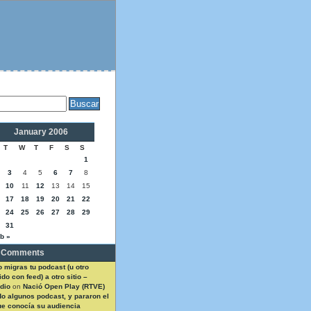
January 2006
T
W
T
F
S
S
1
3
4
5
6
7
8
10
11
12
13
14
15
17
18
19
20
21
22
24
25
26
27
28
29
31
b »
 Comments
 migras tu podcast (u otro
do con feed) a otro sitio –
dio
on
Nació Open Play (RTVE)
do algunos podcast, y pararon el
ue conocía su audiencia