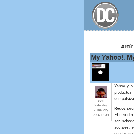
Artí
My Yahoo!, M
Yahoo y M
productos 
compulsiva
yon
Saturday
Redes soc
7 January
El otro dí
2006 18:34
ser invitad
sociales, 
con los sp