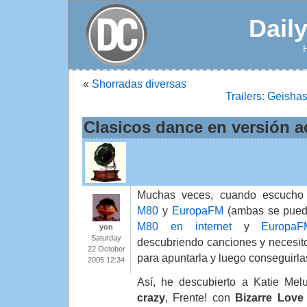
Dail
«
Shorradas diversas
Trailers: Geisha
Clasicos dance en versión a
Muchas veces, cuando escucho l
M80
y
EuropaFM
(ambas se puede
M80 en internet
y
EuropaF
yon
Saturday
descubriendo canciones y necesito
22 October
para apuntarla y luego conseguirla
2005 12:34
Así, he descubierto a Katie Me
crazy
, Frente! con
Bizarre Love 