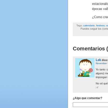
estacional
épocas vall
¿Como crees
Tags:
calendario
,
festivos
,
v
Puedes seguir los comen
Comentarios (
Lek
dice:
November 
Yo tanto c
alguno) me
impongan l
No sé qué
:-/
¿Algo que comentar?