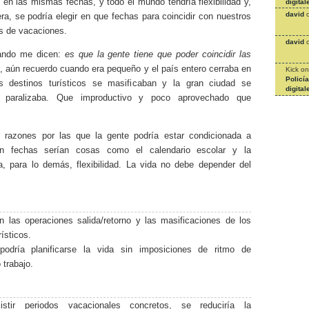
en las mismas fechas, y todo el mundo tendría flexibilidad y,
digital
david
era, se podría elegir en que fechas para coincidir con nuestros
 de vacaciones.
david
ando me dicen:
es que la gente tiene que poder coincidir las
, aún recuerdo cuando era pequeño y el país entero cerraba en
Kick
o
Policí
s destinos turísticos se masificaban y la gran ciudad se
digital
 paralizaba. Que improductivo y poco aprovechado que
 razones por las que la gente podría estar condicionada a
 en fechas serían cosas como el calendario escolar y la
ía, para lo demás, flexibilidad. La vida no debe depender del
an las operaciones salida/retorno y las masificaciones de los
rísticos.
podría planificarse la vida sin imposiciones de ritmo de
trabajo.
stir periodos vacacionales concretos, se reduciría la