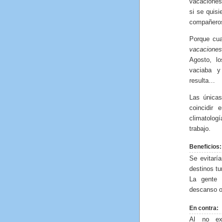
vacaciones 
si se quisi
compañeros
Porque cu
vacaciones
Agosto, lo
vaciaba y
resulta…
Las únicas
coincidir
climatolog
trabajo.
Beneficios:
Se evitarí
destinos tu
La gente 
descanso o 
En contra:
Al no exi