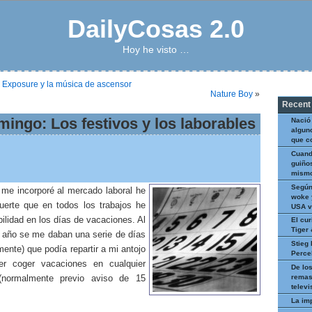
DailyCosas 2.0
Hoy he visto …
 Exposure y la música de ascensor
Nature Boy
»
Recent
ingo: Los festivos y los laborables
Nació
algun
que c
Cuand
guiños
mismo
Según
me incorporé al mercado laboral he
woke 
suerte que en todos los trabajos he
USA v
ibilidad en los días de vacaciones. Al
El cur
Tiger
 año se me daban una serie de días
Stieg 
ente) que podía repartir a mi antojo
Perce
er coger vacaciones en cualquier
De los
remas
normalmente previo aviso de 15
televi
La im