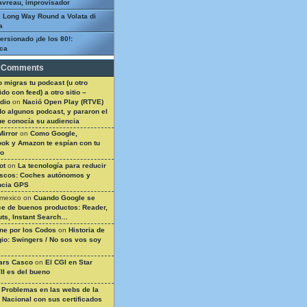
avreau, improvisador
 Long Way Round a Volata di
a
ersionado ¡de los 80!:
ca
 Comments
 migras tu podcast (u otro
do con feed) a otro sitio –
dio
on
Nació Open Play (RTVE)
do algunos podcast, y pararon el
ue conocía su audiencia
Mirror
on
Como Google,
ok y Amazon te espían con tu
so
ot
on
La tecnología para reducir
ascos: Coches autónomos y
ncia GPS
 mexico
on
Cuando Google se
e de buenos productos: Reader,
ts, Instant Search…
ine por los Codos
on
Historia de
gio: Swingers / No sos vos soy
ars Casco
on
El CGI en Star
II es del bueno
n
Problemas en las webs de la
a Nacional con sus certificados