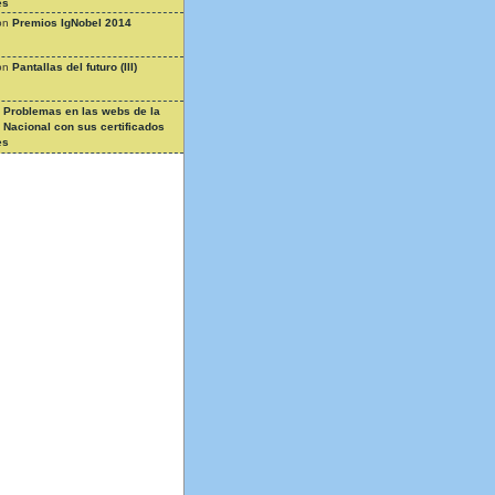
es
on
Premios IgNobel 2014
on
Pantallas del futuro (III)
n
Problemas en las webs de la
a Nacional con sus certificados
es