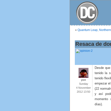
«
Quantum Leap, Northern
Resaca de dom
Desde que 
tenido la 
tenido flex
yon
empezar el
Sunday
4 November
(22 normalm
2012 13:50
y así pod
momento (
días).