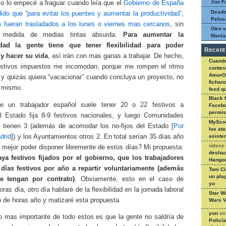
Jon F
lo lo empecé a fraguar cuando leía que el
Gobierno de España
Desde
ido que “para evitar los puentes y aumentar la productividad”,
Peluc
os fueran trasladados a los lunes o viernes mas cercanos
, sin
Otro v
 medida de medias tintas absurda.
Para aumentar la
Manía
idad la gente tiene que tener flexibilidad para poder
Recent
y hacer su vida
, así irán con mas ganas a trabajar. De hecho,
Cuando
estivos impuestos me incomodan, porque me rompen el ritmo
conteni
AmorO
 y quizás quiera “vacacionar” cuando concluya un proyecto, no
fichan
l mismo.
feed q
Black 
te un trabajador español suele tener 20 o 22 festivos a
Facebo
permi
, el Estado fija 8-9 festivos nacionales, y luego Comunidades
MySco
tienen 3 (además de acomodar los no-fijos del Estado [
Por
los at
drid
]) y los Ayuntamientos otros 2. En total serían 35 días año
asiste
videos
 mejor poder disponer libremente de estos días? Mi propuesta:
deshac
a festivos fijados por el gobierno, que los trabajadores
Hangou
días festivos por año a repartir voluntariamente (además
Toni C
un pla
e tengan por contrato)
. Obviamente, esto en el caso de
yo
oras día, otro día hablaré de la flexibilidad en la jornada laboral
Star W
 de horas año y matizaré esta propuesta.
Wars V
yon
o
do mas importante de todo estos es que la gente no saldría de
Policí