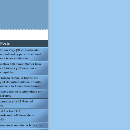
 Posts
 Open Play (RTVE) fichando
os podcast, y pararon el feed
onocía su audiencia
o How I Met Your Mother hizo
 a Friends y Cheers, en el
 capítulo
 Marco Rubio, la Calibri es
y el Departamento de Estado
uelve a la Times New Roman
ioso caso de la publicidad en
 & Bunny
Larsson y la 13 Rue del
be
 4:3 a los 16:9,
terizando clásicos de la
sión
prov en el mundo de la ficción