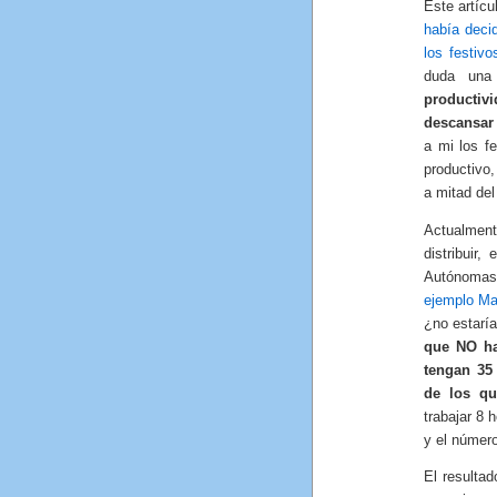
Este artícu
había decid
los festiv
duda una
productiv
descansar 
a mi los f
productivo,
a mitad de
Actualmen
distribuir
Autónomas 
ejemplo Ma
¿no estaría
que NO hay
tengan 35 
de los qu
trabajar 8 h
y el número
El resulta