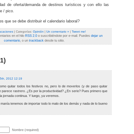
idad de oferta/demanda de destinos turísticos y con ello las
e / pico.
 que se debe distribuir el calendario laboral?
acaciones
| Categorías:
Opinión
|
Un comentario »
|
Tweet me!
tarios en el hilo
RSS 2.0
o suscribiéndote por e-mail. Puedes
dejar un
comentario
, o un
trackback
desde tu sitio.
1)
5th, 2012 12:19
omo quitar todos los festivos no, pero lo de moverlos (y de paso quitar
 parece rastrero. ¿Es por la productividad? ¿En serio? Pues primero que
a jornada continua. Y luego, ya veremos.
 manía tenemos de importar todo lo malo de los demás y nada de lo bueno
Nombre (required)