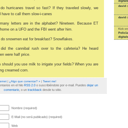
digital
david
o hurricanes travel so fast? If they traveled slowly, we
 have to call them slow-i-canes
david
many letters are in the alphabet? Nineteen. Because ET
Kick
o
home on a UFO and the FBI went after him.
Policí
digital
 do snowmen eat for breakfast? Snowflakes.
did the cannibal rush over to the cafeteria? He heard
ren were half price.
should you use milk to irrigate your fields? When you are
ing creamed corn.
ternet
|
¿Algo que comentar? »
|
Tweet me!
tarios en el hilo
RSS 2.0
o suscribiéndote por e-mail. Puedes
dejar un
comentario
, o un
trackback
desde tu sitio.
Nombre (required)
E-Mail (no será publicado) (required)
Web