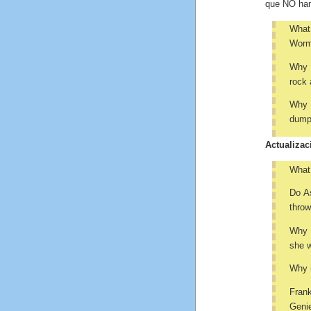
que NO han
What
Worm
Why d
rock 
Why 
dump
Actualizac
What 
Do As
throw
Why d
she w
Why i
Frank
Genie