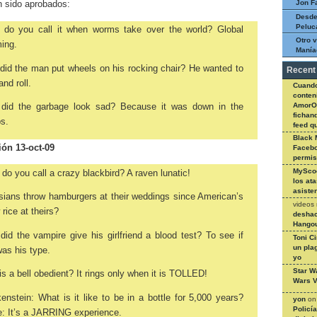
Jon F
 sido aprobados:
Desde
Peluc
 do you call it when worms take over the world? Global
Otro v
ing.
Manía
id the man put wheels on his rocking chair? He wanted to
Recent
and roll.
Cuando
conteni
AmorO
did the garbage look sad? Because it was down in the
fichan
s.
feed q
Black 
ión 13-oct-09
Facebo
permi
MySco
do you call a crazy blackbird? A raven lunatic!
los at
asiste
ians throw hamburgers at their weddings since American’s
videos
 rice at theirs?
deshac
Hangou
id the vampire give his girlfriend a blood test? To see if
Toni C
un pla
as his type.
yo
Star W
s a bell obedient? It rings only when it is TOLLED!
Wars V
enstein: What is it like to be in a bottle for 5,000 years?
yon
o
Policí
: It’s a JARRING experience.