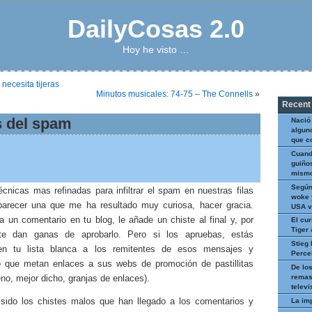
DailyCosas 2.0
Hoy he visto …
necesita tijeras
Minutos musicales: 74-75 – The Connells
»
Recent
s del spam
Nació
algun
que c
Cuand
guiños
mismo
Según
écnicas mas refinadas para infiltrar el spam en nuestras filas
woke 
arecer una que me ha resultado muy curiosa, hacer gracia.
USA v
a un comentario en tu blog, le añade un chiste al final y, por
El cur
Tiger
 te dan ganas de aprobarlo. Pero si los apruebas, estás
Stieg 
en tu lista blanca a los remitentes de esos mensajes y
Perce
o que metan enlaces a sus webs de promoción de pastillitas
De los
remas
no, mejor dicho, granjas de enlaces).
televi
La im
sido los chistes malos que han llegado a los comentarios y