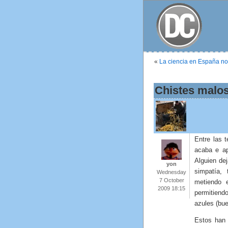
«
La ciencia en España no 
Chistes malo
Entre las t
acaba e ap
Alguien dej
yon
simpatía,
Wednesday
7 October
metiendo 
2009 18:15
permitiend
azules (bue
Estos han 