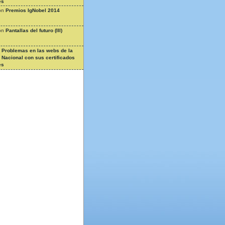
es
on
Premios IgNobel 2014
on
Pantallas del futuro (III)
n
Problemas en las webs de la
a Nacional con sus certificados
es