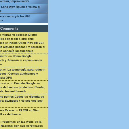
avreau, improvisador
 Long Way Round a Volata di
a
ersionado ¡de los 80!:
ca
 Comments
 migras tu podcast (u otro
do con feed) a otro sitio –
dio
on
Nació Open Play (RTVE)
do algunos podcast, y pararon el
ue conocía su audiencia
Mirror
on
Como Google,
ok y Amazon te espían con tu
so
ot
on
La tecnología para reducir
ascos: Coches autónomos y
ncia GPS
 mexico
on
Cuando Google se
e de buenos productos: Reader,
ts, Instant Search…
ine por los Codos
on
Historia de
gio: Swingers / No sos vos soy
ars Casco
on
El CGI en Star
II es del bueno
n
Problemas en las webs de la
a Nacional con sus certificados