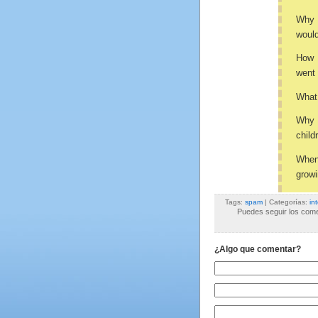
Why d
would
How 
went 
What
Why 
child
When 
grow
Tags:
spam
| Categorías:
in
Puedes seguir los comen
¿Algo que comentar?