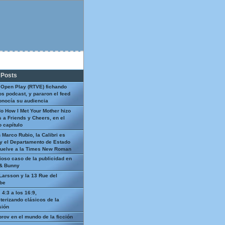
 Posts
 Open Play (RTVE) fichando
os podcast, y pararon el feed
onocía su audiencia
o How I Met Your Mother hizo
 a Friends y Cheers, en el
 capítulo
 Marco Rubio, la Calibri es
y el Departamento de Estado
uelve a la Times New Roman
ioso caso de la publicidad en
 & Bunny
Larsson y la 13 Rue del
be
 4:3 a los 16:9,
terizando clásicos de la
sión
prov en el mundo de la ficción