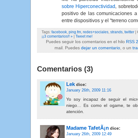
sobre Hiperconectividad
, sobreto
positivo de las comunicaciones a 
entre dispositivos y el “terreno com
Tags:
facebook
,
ping.fm
,
redes+sociales
,
strands
,
twitter
| 
¡¡3 comentarios!! »
|
Tweet me!
Puedes seguir los comentarios en el hilo
RSS 2
mail. Puedes
dejar un comentario
, o un
tr
Comentarios (3)
Lek
dice:
January 26th, 2009 11:16
Yo soy incapaz de seguir el mi
niego… Es como el ogame, te obl
atención.
Madame TafetÃ¡n
dice:
January 26th, 2009 12:49