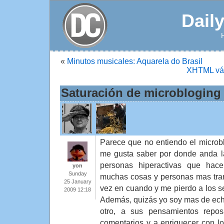
Dail
«
Minutos musicales: Aquarela do Brasil
XHTML váli
Saturación de microbloging
Parece que no entiendo el microbl
me gusta saber por donde anda la
personas hiperactivas que hac
yon
Sunday
muchas cosas y personas mas tran
25 January
vez en cuando y me pierdo a los se
2009 12:18
Además, quizás yo soy mas de echa
otro, a sus pensamientos repo
comentarios y a enriquecer con l