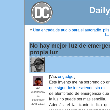
Dail
«
Una entrada de audio para el autoradio, plis
La
No hay mejor luz de emergen
propia luz
[Via:
engadget
]
Este invento me ha sorprendido g
que sigue fosforesciendo sin elect
yon
Wednesday
de alumbrado de emergencia que 
21
la luz no puede ser mas sencilla.
September
2005 12:23
Además, el fabricante indica qu