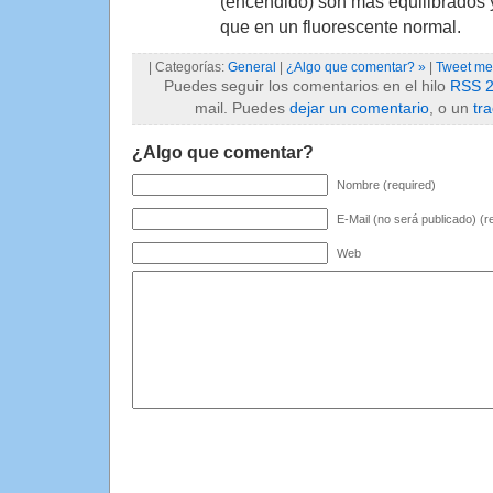
(encendido) son mas equilibrados y 
que en un fluorescente normal.
| Categorías:
General
|
¿Algo que comentar? »
|
Tweet me
Puedes seguir los comentarios en el hilo
RSS 2
mail. Puedes
dejar un comentario
, o un
tr
¿Algo que comentar?
Nombre (required)
E-Mail (no será publicado) (r
Web